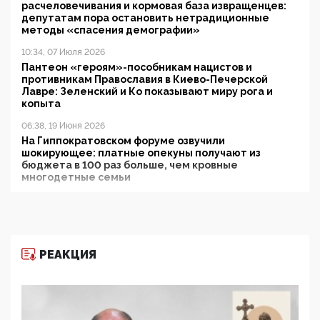
расчеловечивания и кормовая база извращенцев:
депутатам пора остановить нетрадиционные
методы «спасения демографии»
10:34, 07 Июля 2026
Пантеон «героям»-пособникам нацистов и
противникам Православия в Киево-Печерской
Лавре: Зеленский и Ко показывают миру рога и
копыта
06:38, 19 Июня 2026
На Гиппократовском форуме озвучили
шокирующее: платные опекуны получают из
бюджета в 100 раз больше, чем кровные
многодетные семьи
05:00, 13 Июня 2026
Разбор учебника Обществознания под редакцией
Медведева: суверенитет, традиционные ценности
и немного двоемыслия
РЕАКЦИЯ
11:53, 09 Июня 2026
Прокуратура наконец увидела экстремистскую
деятельность ИИТО ЮНЕСКО в России, но
цифроглобалисты продолжают определять
повестку в образовании