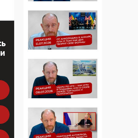
Манифест против
семьи и традиционных
ценностей: «Новые
люди» поднимают
электорат феминисток
на битву с
мужчинами-«бабуинам
СЬ
и»
ТИ
05:08, 15 Мая 2026
Эзотерика,
инфоцыганство и
лженаука под ширмой
защиты традиционных
ценностей: кто и с чем
выступал на форуме
«Россия 809. Традиции
будущего»
09:40, 06 Мая 2026