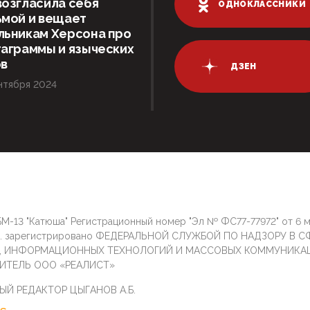
озгласила себя
ОДНОКЛАССНИКИ
ьмой и вещает
льникам Херсона про
аграммы и языческих
ов
ДЗЕН
нтября 2024
М-13 "Катюша" Регистрационный номер "Эл № ФС77-77972" от 6 
г. зарегистрировано ФЕДЕРАЛЬНОЙ СЛУЖБОЙ ПО НАДЗОРУ В С
И, ИНФОРМАЦИОННЫХ ТЕХНОЛОГИЙ И МАССОВЫХ КОММУНИКА
ИТЕЛЬ ООО «РЕАЛИСТ»
ЫЙ РЕДАКТОР ЦЫГАНОВ А.Б.