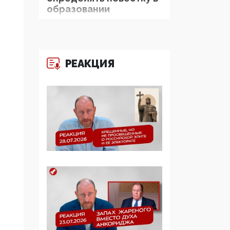
образовании
09:43, 01 Июня 2026
5G за счет здоровья
граждан: Минцифры
РЕАКЦИЯ
намерено отобрать у
регионов и
муниципалитетов право
защищать жилые дома
и социальные объекты
от ЭМИ
05:58, 26 Мая 2026
Роскомнадзор
освободили от борца с
деструктивным и
опасным контентом
07:39, 25 Мая 2026