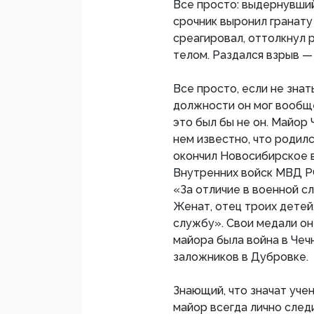
Все просто: выдернувши
срочник выронил гранату
среагировал, оттолкнул 
телом. Раздался взрыв — 
Все просто, если не знат
должности он мог вообще 
это был бы не он. Майор
нем известно, что родилс
окончил Новосибирское 
Внутренних войск МВД Р
«За отличие в военной с
Женат, отец троих детей.
службу». Свои медали он 
майора была война в Че
заложников в Дубровке.
Знающий, что значат учен
майор всегда лично след