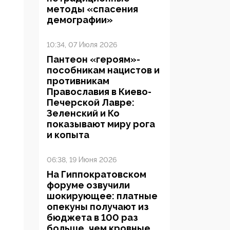
методы «спасения
демографии»
10:34, 07 Июля 2026
Пантеон «героям»-
пособникам нацистов и
противникам
Православия в Киево-
Печерской Лавре:
Зеленский и Ко
показывают миру рога
и копыта
06:38, 19 Июня 2026
На Гиппократовском
форуме озвучили
шокирующее: платные
опекуны получают из
бюджета в 100 раз
больше, чем кровные