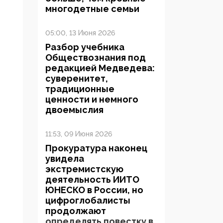
многодетные семьи
05:00, 13 Июня 2026
Разбор учебника
Обществознания под
редакцией Медведева:
суверенитет,
традиционные
ценности и немного
двоемыслия
11:53, 09 Июня 2026
Прокуратура наконец
увидела
экстремистскую
деятельность ИИТО
ЮНЕСКО в России, но
цифроглобалисты
продолжают
определять повестку в