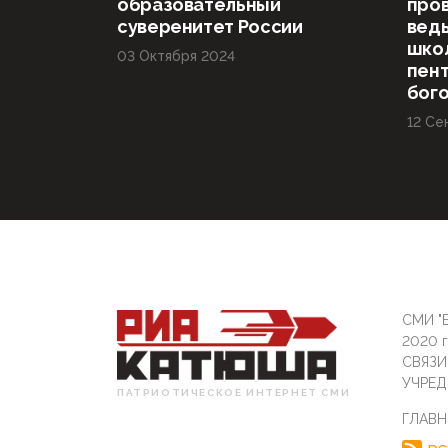
образовательный
пров
суверенитет России
вед
шко
03 Октября 2024
пент
бог
12 Се
СМИ "Б
2020 
СВЯЗ
УЧРЕД
ПАТРИОТИЧЕСКОЕ ИНТЕРНЕТ СМИ
ГЛАВН