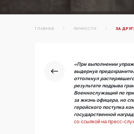
ГЛАВНАЯ
ЛИЧНОСТИ
ЗА ДРУ
«При выполнении упраж
выдернув предохранител
оттолкнул растерявшего
результате подрыва гра
Военнослужащий по приз
за жизнь офицера, но сп
геройского поступка ко
государственной наград
со ссылкой на пресс-слу