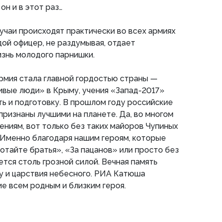
он и в этот раз…
чаи происходят практически во всех армиях
дой офицер, не раздумывая, отдает
знь молодого парнишки.
рмия стала главной гордостью страны —
ивые люди» в Крыму, учения «Запад-2017»
ь и подготовку. В прошлом году российские
признаны лучшими на планете. Да, во многом
ниям, вот только без таких майоров Чупиных
. Именно благодаря нашим героям, которые
отайте братья», «За пацанов» или просто без
ется столь грозной силой. Вечная память
у и царствия небесного. РИА Катюша
е всем родным и близким героя.