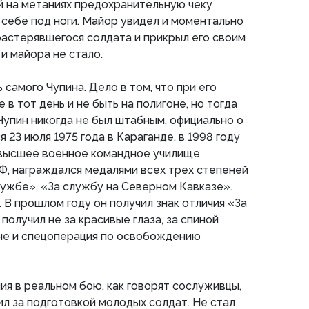
й на метаниях предохранительную чеку
 себе под ноги. Майор увидел и моментально
растерявшегося солдата и прикрыл его своим
и майора не стало.
ь самого Чупина. Дело в том, что при его
в тот день и не быть на полигоне, но тогда
 Чупин никогда не был штабным, официально о
я 23 июля 1975 года в Караганде, в 1998 году
высшее военное командное училище
Ф, награждался медалями всех трех степеней
лужбе», «За службу на Северном Кавказе».
 В прошлом году он получил знак отличия «За
получил не за красивые глаза, за спиной
чне и спецоперация по освобождению
ия в реальном бою, как говорят сослуживцы,
ил за подготовкой молодых солдат. Не стал