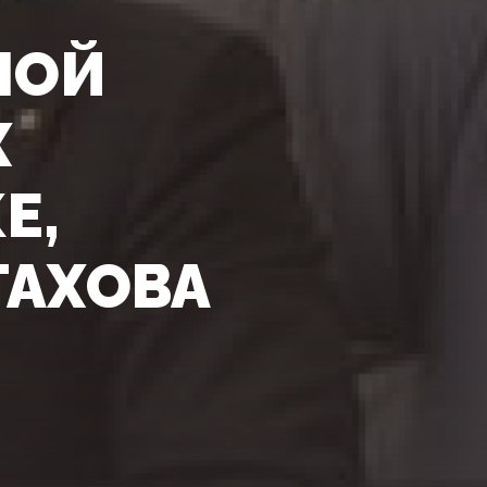
НОЙ
Х
Е,
ТАХОВА