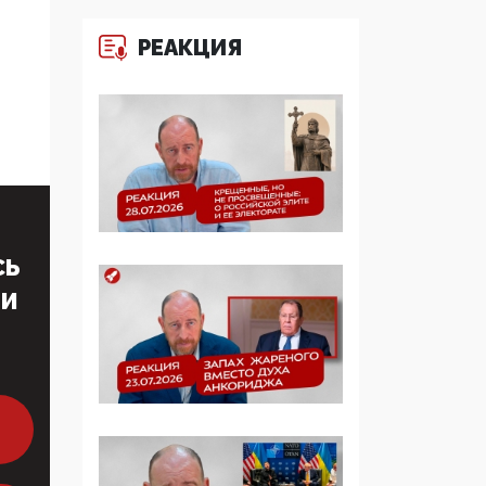
многодетные семьи
РЕАКЦИЯ
05:00, 13 Июня 2026
Разбор учебника
Обществознания под
редакцией Медведева:
суверенитет,
традиционные
ценности и немного
двоемыслия
СЬ
11:53, 09 Июня 2026
ТИ
Прокуратура наконец
увидела
экстремистскую
деятельность ИИТО
ЮНЕСКО в России, но
цифроглобалисты
продолжают
определять повестку в