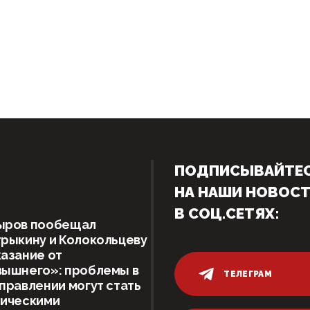
ПОДПИСЫВАЙТЕ
НА НАШИ НОВОС
В СОЦ.СЕТЯХ:
ыров пообещал
рыкину и Колокольцеву
азание от
вышнего»: проблемы в
ТЕЛЕГРАМ
правлении могут стать
тическими