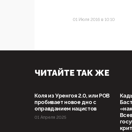
01 Июля 2016 в 10:10
ЧИТАЙТЕ ТАК ЖЕ
Коля из Уренгоя 2.0, или РОВ
Кад
пробивает новое дно с
Баст
оправданием нацистов
«нак
Все
01 Апреля 2025
госу
кри