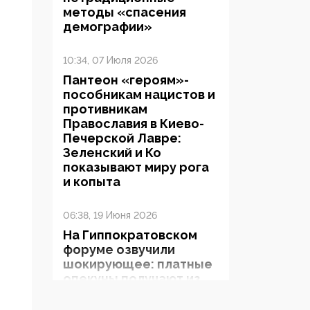
методы «спасения
демографии»
10:34, 07 Июля 2026
Пантеон «героям»-
пособникам нацистов и
противникам
Православия в Киево-
Печерской Лавре:
Зеленский и Ко
показывают миру рога
и копыта
06:38, 19 Июня 2026
На Гиппократовском
форуме озвучили
шокирующее: платные
опекуны получают из
бюджета в 100 раз
больше, чем кровные