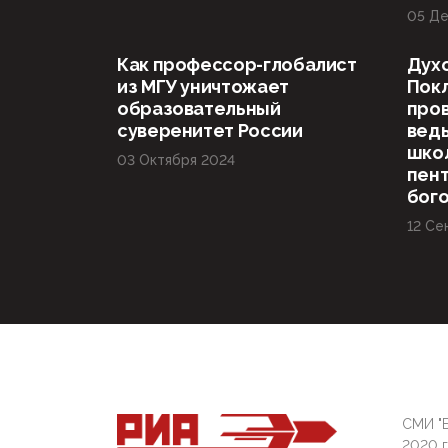
05 Де
Как профессор-глобалист
Дух
из МГУ уничтожает
Пок
образовательный
пров
суверенитет России
вед
шко
03 Октября 2024
пент
бог
12 Се
СМИ "Б
2020 