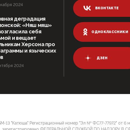
кабря 2024
ВКОНТАКТЕ
овная деградация
лонской: «Няш мяш»
озгласила себя
ОДНОКЛАССНИКИ
ьмой и вещает
льникам Херсона про
аграммы и языческих
ов
ДЗЕН
нтября 2024
М-13 "Катюша" Регистрационный номер "Эл № ФС77-77972" от 6 
г. зарегистрировано ФЕДЕРАЛЬНОЙ СЛУЖБОЙ ПО НАДЗОРУ В С