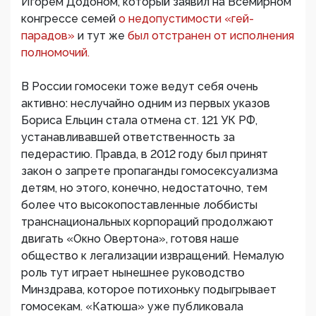
Игорем Додоном, который заявил на Всемирном
конгрессе семей
о недопустимости «гей-
парадов»
и тут же
был отстранен от исполнения
полномочий.
В России гомосеки тоже ведут себя очень
активно: неслучайно одним из первых указов
Бориса Ельцин стала отмена ст. 121 УК РФ,
устанавливавшей ответственность за
педерастию. Правда, в 2012 году был принят
закон о запрете пропаганды гомосексуализма
детям, но этого, конечно, недостаточно, тем
более что высокопоставленные лоббисты
транснациональных корпораций продолжают
двигать «Окно Овертона», готовя наше
общество к легализации извращений. Немалую
роль тут играет нынешнее руководство
Минздрава, которое потихоньку подыгрывает
гомосекам. «Катюша» уже публиковала