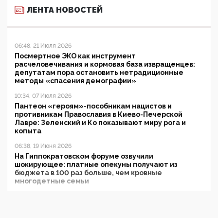
ЛЕНТА НОВОСТЕЙ
06:48, 21 Июля 2026
Посмертное ЭКО как инструмент
расчеловечивания и кормовая база извращенцев:
депутатам пора остановить нетрадиционные
методы «спасения демографии»
10:34, 07 Июля 2026
Пантеон «героям»-пособникам нацистов и
противникам Православия в Киево-Печерской
Лавре: Зеленский и Ко показывают миру рога и
копыта
06:38, 19 Июня 2026
На Гиппократовском форуме озвучили
шокирующее: платные опекуны получают из
бюджета в 100 раз больше, чем кровные
многодетные семьи
05:00, 13 Июня 2026
Разбор учебника Обществознания под редакцией
Медведева: суверенитет, традиционные ценности