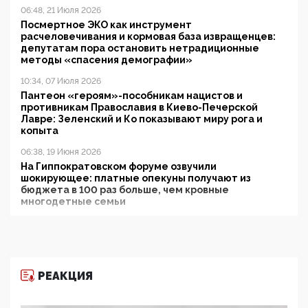
06:48, 21 Июля 2026
Посмертное ЭКО как инструмент
расчеловечивания и кормовая база извращенцев:
депутатам пора остановить нетрадиционные
методы «спасения демографии»
10:34, 07 Июля 2026
Пантеон «героям»-пособникам нацистов и
противникам Православия в Киево-Печерской
Лавре: Зеленский и Ко показывают миру рога и
копыта
06:38, 19 Июня 2026
На Гиппократовском форуме озвучили
шокирующее: платные опекуны получают из
бюджета в 100 раз больше, чем кровные
многодетные семьи
05:00, 13 Июня 2026
Разбор учебника Обществознания под редакцией
Медведева: суверенитет, традиционные ценности
и немного двоемыслия
РЕАКЦИЯ
11:53, 09 Июня 2026
Прокуратура наконец увидела экстремистскую