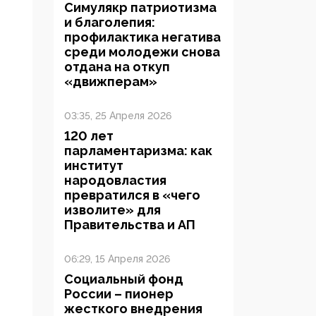
Симулякр патриотизма
и благолепия:
профилактика негатива
среди молодежи снова
отдана на откуп
«движперам»
03:35, 25 Апреля 2026
120 лет
парламентаризма: как
институт
народовластия
превратился в «чего
изволите» для
Правительства и АП
06:29, 15 Апреля 2026
Социальный фонд
России – пионер
жесткого внедрения