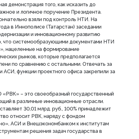
ая демонстрация того, как исказить до
ажное и логичное поручение Президента.
нчательно взяли под контроль НТИ. На
ода в Иннополисе (Татарстан) заседании
одернизации и инновационному развитию
о, что системообразующими документами НТИ
», нацеленные на формирование
ческих рынков, которые предполагается
пени по сравнению с остальными. Отвечать за
и АСИ, функции проектного офиса закрепили за
АО «РВК» – это своеобразный государственный
ющий в различные инновационные отрасли.
ставляет 30,01 млрд. руб., 100% принадлежит
тво относит РВК, наряду с фондом
но», АСИ и Внешэкономбанком к институтам
нструментам решения задач государства в