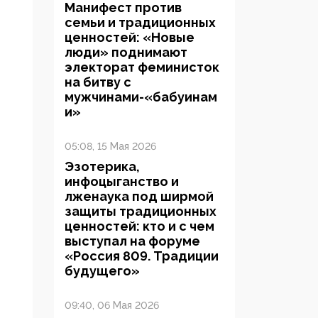
Манифест против
семьи и традиционных
ценностей: «Новые
люди» поднимают
электорат феминисток
на битву с
мужчинами-«бабуинам
и»
05:08, 15 Мая 2026
Эзотерика,
инфоцыганство и
лженаука под ширмой
защиты традиционных
ценностей: кто и с чем
выступал на форуме
«Россия 809. Традиции
будущего»
09:40, 06 Мая 2026