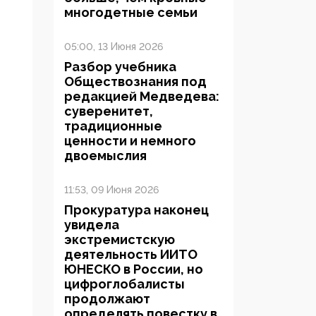
многодетные семьи
05:00, 13 Июня 2026
Разбор учебника
Обществознания под
редакцией Медведева:
суверенитет,
традиционные
ценности и немного
двоемыслия
11:53, 09 Июня 2026
Прокуратура наконец
увидела
экстремистскую
деятельность ИИТО
ЮНЕСКО в России, но
цифроглобалисты
продолжают
определять повестку в