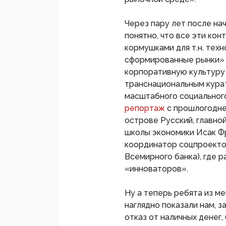
Через пару лет после на
понятно, что все эти к
кормушками для т.н. тех
сформированные рынки» 
корпоративную культуру
транснациональным кура
масштабного социальног
репортаж
с прошлогодне
острове Русский, главно
школы экономики Исак Ф
координатор соцпроекто
Всемирного банка), где 
«инноваторов».
Ну а теперь ребята из м
наглядно показали нам, 
отказ от наличных денег