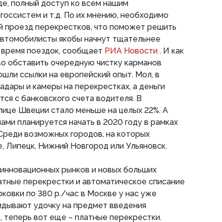
де, полный доступ ко всем нашим
госсистем и т.д. По их мнению, необходимо
й проезд перекрестков, что поможет решить
. автомобилисты якобы начнут тщательнее
 время поездок, сообщает
РИА Новости
. И как
иво обставить очередную чистку карманов
ошли ссылки на европейский опыт. Мол, в
адары и камеры на перекрестках, а деньги
ся с банковского счета водителя. В
лице Швеции стало меньше на целых 22%. А
ами планируется начать в 2020 году в рамках
Среди возможных городов, на которых
 Липецк, Нижний Новгород или Ульяновск.
и инновационных рынков и новых больших
атные перекрестки и автоматическое списание
рковки по 380 р./час в Москве у нас уже
идывают удочку на предмет введения
, теперь вот еще – платные перекрестки.