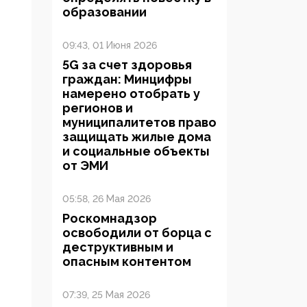
образовании
09:43, 01 Июня 2026
5G за счет здоровья
граждан: Минцифры
намерено отобрать у
регионов и
муниципалитетов право
защищать жилые дома
и социальные объекты
от ЭМИ
05:58, 26 Мая 2026
Роскомнадзор
освободили от борца с
деструктивным и
опасным контентом
07:39, 25 Мая 2026