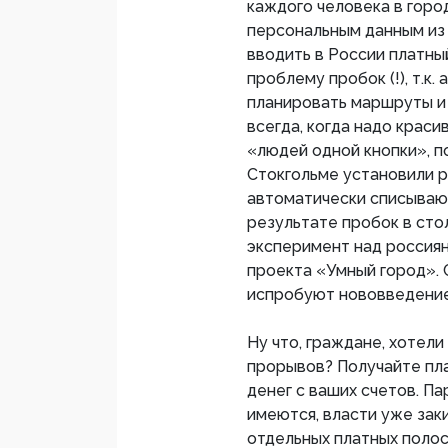
каждого человека в горо
персональным данным из 
вводить в России платны
проблему пробок (!), т.к
планировать маршруты и
всегда, когда надо крас
«людей одной кнопки», п
Стокгольме установили р
автоматически списывают
результате пробок в сто
эксперимент над россиян
проекта «Умный город». 
испробуют нововведение,
Ну что, граждане, хотел
прорывов? Получайте пл
денег с ваших счетов. Па
имеются, власти уже зак
отдельных платных полос