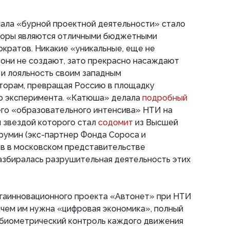
чала «бурной проектной деятельности» стало
онторы являются отличными бюджетными
нократов. Никакие «уникальные, еще не
они не создают, зато прекрасно насаждают
 и лояльность своим западным
торам, превращая Россию в площадку
о эксперимента. «Катюша» делала
подробный
го «образовательного интенсива» НТИ на
й звездой которого стал
содомит
из Высшей
румин (экс-партнер Фонда Сороса и
в в московском представительстве
разбиралась разрушительная деятельность этих
егаинновационного проекта «Автонет» при НТИ
зачем им нужна «цифровая экономика», полный
, биометрический контроль каждого движения