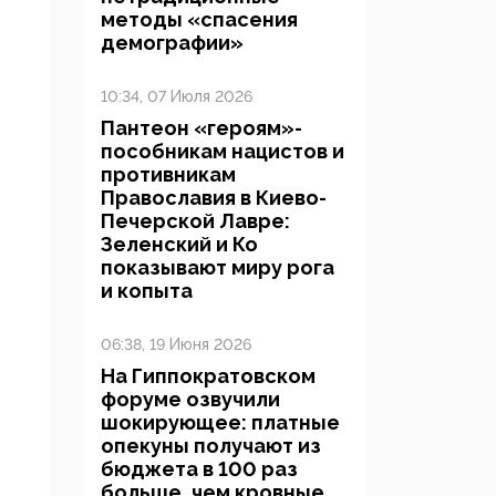
методы «спасения
демографии»
10:34, 07 Июля 2026
Пантеон «героям»-
пособникам нацистов и
противникам
Православия в Киево-
Печерской Лавре:
Зеленский и Ко
показывают миру рога
и копыта
06:38, 19 Июня 2026
На Гиппократовском
форуме озвучили
шокирующее: платные
опекуны получают из
бюджета в 100 раз
больше, чем кровные