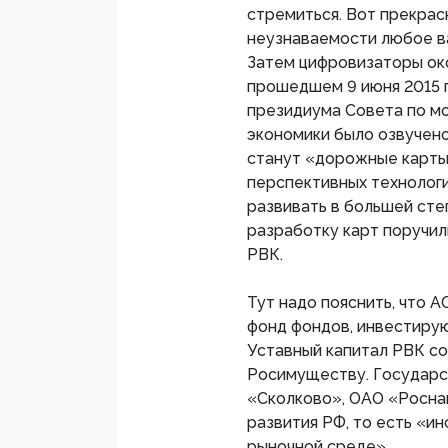
стремиться. Вот прекрасн
неузнаваемости любое в
Затем цифровизаторы око
прошедшем 9 июня 2015 г
президиума Совета по м
экономики было озвучен
станут «дорожные карты
перспективных технологи
развивать в большей сте
разработку карт поручил
РВК.
Тут надо пояснить, что 
фонд фондов, инвестиру
Уставный капитал РВК со
Росимуществу. Государс
«Сколково», ОАО «Росна
развития РФ, то есть «и
рыночной среде».