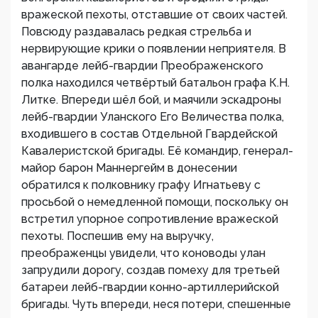
вражеской пехоты, отставшие от своих частей.
Повсюду раздавалась редкая стрельба и
нервирующие крики о появлении неприятеля. В
авангарде лейб-гвардии Преображенского
полка находился четвёртый батальон графа К.Н.
Литке. Впереди шёл бой, и маячили эскадроны
лейб-гвардии Уланского Его Величества полка,
входившего в состав Отдельной Гвардейской
Кавалеристской бригады. Её командир, генерал-
майор барон Маннергейм в донесении
обратился к полковнику графу Игнатьеву с
просьбой о немедленной помощи, поскольку он
встретил упорное сопротивление вражеской
пехоты. Поспешив ему на выручку,
преображенцы увидели, что коноводы улан
запрудили дорогу, создав помеху для третьей
батареи лейб-гвардии конно-артиллерийской
бригады. Чуть впереди, неся потери, спешенные