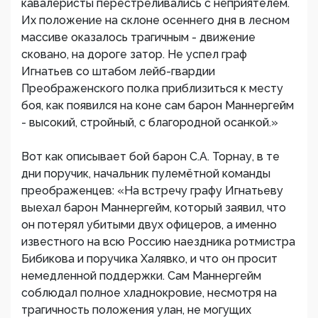
кавалеристы перестреливались с неприятелем.
Их положение на склоне осеннего дня в лесном
массиве оказалось трагичным - движение
сковано, на дороге затор. Не успел граф
Игнатьев со штабом лейб-гвардии
Преображенского полка приблизиться к месту
боя, как появился на коне сам барон Маннергейм
- высокий, стройный, с благородной осанкой.»
Вот как описывает бой барон С.А. Торнау, в те
дни поручик, начальник пулемётной команды
преображенцев: «На встречу графу Игнатьеву
выехал барон Маннергейм, который заявил, что
он потерял убитыми двух офицеров, а именно
известного на всю Poccию наездника ротмистра
Бибикова и поручика Халявко, и что он просит
немедленной поддержки. Сам Маннергейм
соблюдал полное хладнокровие, несмотря на
трагичность положения улан, не могущих