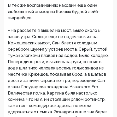
В тех же воспоминаниях находим ещё один
любопытный эпизод из боевых будней лейб-
гвардейцев.
«На рассвете я вышел на мост. Было около 5
часов утра. Солнце еще не поднялось из-за
Кржешовских высот, Сан, блестя холодным
серебром, шумел у устоев моста. Серый, густой
туман хлопьями плавал над водой. Было холодно.
Посередине реки, взявшись за руки, по пояс в
воде шли тихо человек восемь голых жидов из
местечка Кржешов, показывая брод, а в шагах в
десяти за ними, справа по-три, переходили Сан
уланы Государева эскадрона Уланского Его
Величества полка. Картина была настолько
комична, что ни я, ни стоявший рядом ротмистр,
кажется - командир эскадрона, не могли
удержаться от смеха. Эскадрон вышел на берег