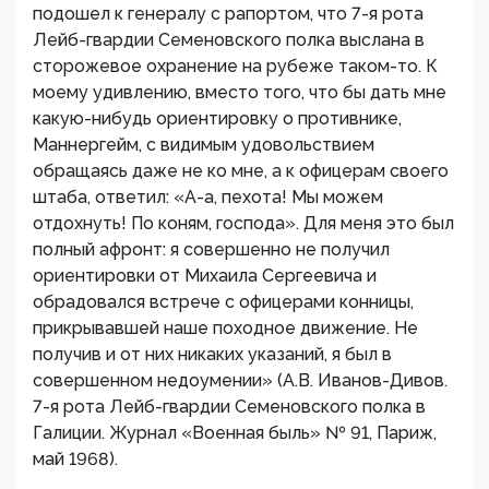
подошел к генералу с рапортом, что 7-я рота
Лейб-гвардии Семеновского полка выслана в
сторожевое охранение на рубеже таком-то. К
моему удивлению, вместо того, что бы дать мне
какую-нибудь ориентировку о противнике,
Маннергейм, с видимым удовольствием
обращаясь даже не ко мне, а к офицерам своего
штаба, ответил: «А-а, пехота! Мы можем
отдохнуть! По коням, господа». Для меня это был
полный афронт: я совершенно не получил
ориентировки от Михаила Сергеевича и
обрадовался встрече с офицерами конницы,
прикрывавшей наше походное движение. Не
получив и от них никаких указаний, я был в
совершенном недоумении» (А.В. Иванов-Дивов.
7-я рота Лейб-гвардии Семеновского полка в
Галиции. Журнал «Военная быль» № 91, Париж,
май 1968).