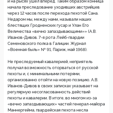
и на рысях ушел вперед. Таким образом конница
начала преследование уходивших австрийцев
через 12 часов после перехода пехотой Сана.
Недаром мы, между нами, называли наших
блестящих Гродненских гусар и Улан Его
Величества «вечно запаздывающими»» (А.В.
Иванов-Дивов. 7-я рота Лейб-гвардии
Семеновского полка в Галиции. Журнал
«Военная быль» № 91, Париж, май 1968).
Не преследуемый кавалерией, неприятель
получал возможность оторваться от русской
пехоты и, с минимальными потерями,
организованно отойти на новую позицию. А.В.
Иванов-Дивов в своих записках указывает на
регулярную несогласованность действий
пехоты и кавалерии. В итоге, во многом из-за
«вечно запаздывающих» частей генерал-майора
Маннергейма, гвардейская пехота несла