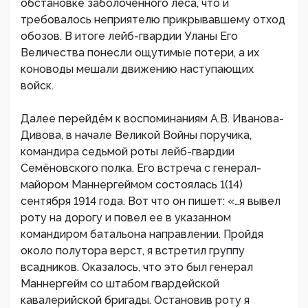
обстановке заболоченного леса, что и
требовалось неприятелю прикрывавшему отход
обозов. В итоге лейб-гвардии Уланы Его
Величества понесли ощутимые потери, а их
коноводы мешали движению наступающих
войск.
Далее перейдём к воспоминаниям А.В. Иванова-
Дивова, в начале Великой Войны поручика,
командира седьмой роты лейб-гвардии
Семёновского полка. Его встреча с генерал-
майором Маннергеймом состоялась 1(14)
сентября 1914 года. Вот что он пишет: «…я вывел
роту на дорогу и повел ее в указанном
командиром батальона направлении. Пройдя
около полутора верст, я встретил группу
всадников. Оказалось, что это был генерал
Маннергейм со штабом гвардейской
кавалерийской бригады. Остановив роту я