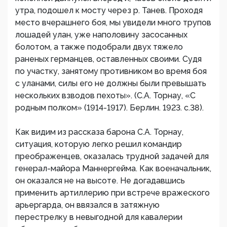
утра, подошел к мосту через р. Танев. Проходя
место вчерашнего боя, мы увидели много трупов
лошадей улан, уже наполовину засосанных
болотом, а также подобрали двух тяжело
раненых германцев, оставленных своими. Судя
по участку, занятому противником во время боя
с уланами, силы его не должны были превышать
нескольких взводов пехоты». (С.А. Торнау, «С
родным полком» (1914-1917). Берлин. 1923. с.38).
Как видим из рассказа барона С.А. Торнау,
ситуация, которую легко решил командир
преображенцев, оказалась трудной задачей для
генерал-майора Маннергейма. Как военачальник,
он оказался не на высоте. Не догадавшись
применить артиллерию при встрече вражеского
арьергарда, он ввязался в затяжную
перестрелку в невыгодной для кавалерии