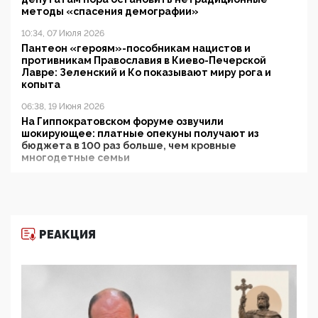
методы «спасения демографии»
10:34, 07 Июля 2026
Пантеон «героям»-пособникам нацистов и
противникам Православия в Киево-Печерской
Лавре: Зеленский и Ко показывают миру рога и
копыта
06:38, 19 Июня 2026
На Гиппократовском форуме озвучили
шокирующее: платные опекуны получают из
бюджета в 100 раз больше, чем кровные
многодетные семьи
05:00, 13 Июня 2026
Разбор учебника Обществознания под редакцией
Медведева: суверенитет, традиционные ценности
и немного двоемыслия
РЕАКЦИЯ
11:53, 09 Июня 2026
Прокуратура наконец увидела экстремистскую
деятельность ИИТО ЮНЕСКО в России, но
цифроглобалисты продолжают определять
повестку в образовании
09:43, 01 Июня 2026