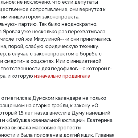
льное: не исключено, что если депутаты
ественное сопротивление, они вернутся к
угим инициатором законопроекта,
ьную» партию. Так было неоднократно.
а Яровая уже несколько раз перехватывала
м числе той же Мизулиной---и они принимались
 на, порой, слабую юридическую технику.
ер, в случае с законопроектом о борьбе с
 смерти» в соц.сетях. Или с инициативой
ответственности для педофилов—с которой г-
ра, и которую
изначально продвигала
я отметился в Думском календаре не только
вращением на старые грабли, к закону «О
оторый 15 лет назад внесли в Думу нынешний
н и «бабушка ювенальной юстиции» Екатерина
атива вызвала массовые протесты
ости и была положена в долгий ящик. Главная