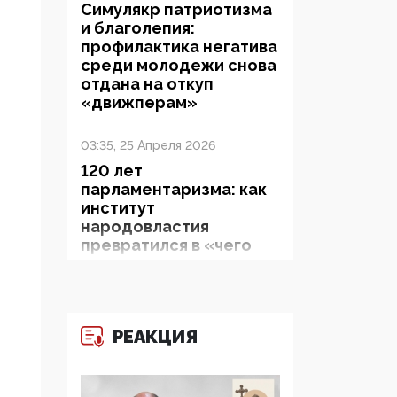
Симулякр патриотизма
и благолепия:
профилактика негатива
среди молодежи снова
отдана на откуп
«движперам»
03:35, 25 Апреля 2026
120 лет
парламентаризма: как
институт
народовластия
превратился в «чего
изволите» для
Правительства и АП
06:29, 15 Апреля 2026
РЕАКЦИЯ
Социальный фонд
России – пионер
жесткого внедрения