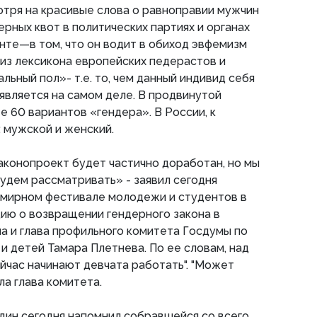
мотря на красивые слова о равноправии мужчин
ерных квот в политических партиях и органах
нте—в том, что он водит в обиход эвфемизм
из лексикона европейских педерастов и
ьный пол»- т.е. то, чем данный индивид себя
 является на самом деле. В продвинутой
 60 вариантов «гендера». В России, к
: мужской и женский.
законопроект будет частично доработан, но мы
удем рассматривать» - заявил сегодня
емирном фестивале молодежи и студентов в
ию о возвращении гендерного закона в
а и глава профильного комитета Госдумы по
и детей Тамара Плетнева. По ее словам, над
йчас начинают девчата работать". "Может
ала глава комитета.
один сегодня напомнил собравшейся со всего