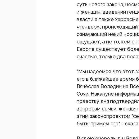
суть нового закона, нес
и женщин, введении генд
власти а также харрасме
«гендер», происходящий 
означающий некий «социал
ощущает, а не то, кем он
Европе существует более
счастью, только два пола
"Мы надеемся, что этот 
его в ближайшее время б
Вячеслав Володин на Вс
Сочи. Накануне информац
повестку дня подтвердил
вопросам семьи, женщин 
этим законопроектом "се
быть, примем его", - сказ
В свою очередь, г-н Вол