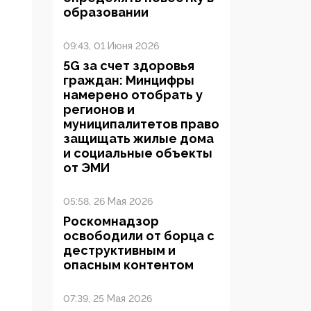
образовании
09:43, 01 Июня 2026
5G за счет здоровья
граждан: Минцифры
намерено отобрать у
регионов и
муниципалитетов право
защищать жилые дома
и социальные объекты
от ЭМИ
05:58, 26 Мая 2026
Роскомнадзор
освободили от борца с
деструктивным и
опасным контентом
07:39, 25 Мая 2026