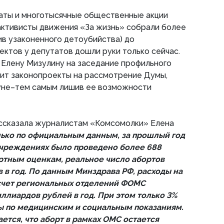
аты и многотысячные общественные акции
активисты движения «За жизнь» собрали более
в узаконенного детоубийства) до
ктов у депутатов дошли руки только сейчас.
 Елену Мизулину на заседание профильного
сит законопроекты на рассмотрение Думы,
нуне–тем самым лишив ее возможности
ассказала журналистам «Комсомолки» Елена
лько по официальным данным, за прошлый год
учреждениях было проведено более 688
ертным оценкам, реальное число абортов
 в год. По данным Минздрава РФ, расходы на
счет региональных отделений ФОМС
ллиардов рублей в год. При этом только 3%
ты по медицинским и социальным показаниям.
ется, что аборт в рамках ОМС остается