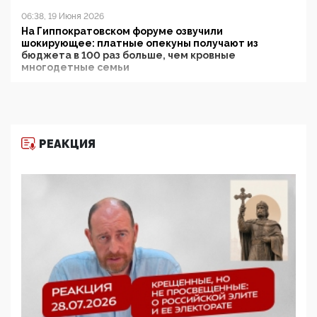
06:38, 19 Июня 2026
На Гиппократовском форуме озвучили
шокирующее: платные опекуны получают из
бюджета в 100 раз больше, чем кровные
многодетные семьи
05:00, 13 Июня 2026
Разбор учебника Обществознания под редакцией
Медведева: суверенитет, традиционные ценности
и немного двоемыслия
РЕАКЦИЯ
11:53, 09 Июня 2026
Прокуратура наконец увидела экстремистскую
деятельность ИИТО ЮНЕСКО в России, но
цифроглобалисты продолжают определять
повестку в образовании
09:43, 01 Июня 2026
5G за счет здоровья граждан: Минцифры намерено
отобрать у регионов и муниципалитетов право
защищать жилые дома и социальные объекты от
ЭМИ
05:58, 26 Мая 2026
Роскомнадзор освободили от борца с