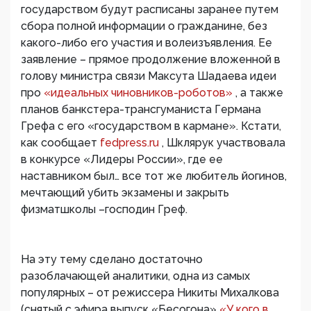
государством будут расписаны заранее путем
сбора полной информации о гражданине, без
какого-либо его участия и волеизъявления. Ее
заявление – прямое продолжение вложенной в
голову министра связи Максута Шадаева идеи
про
«идеальных чиновников-роботов»
, а также
планов банкстера-трансгуманиста Германа
Грефа с его «государством в кармане». Кстати,
как сообщает
fedpress.ru
, Шклярук участвовала
в конкурсе «Лидеры России», где ее
наставником был… все тот же любитель йогинов,
мечтающий убить экзамены и закрыть
физматшколы –господин Греф.
На эту тему сделано достаточно
разоблачающей аналитики, одна из самых
популярных – от режиссера Никиты Михалкова
(снятый с эфира выпуск «Бесогона»
«У кого в