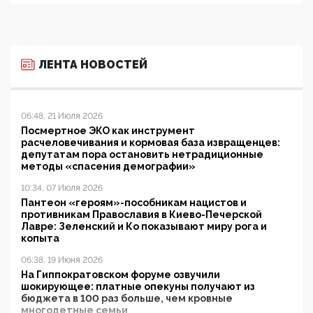
ЛЕНТА НОВОСТЕЙ
06:48, 21 Июля 2026
Посмертное ЭКО как инструмент
расчеловечивания и кормовая база извращенцев:
депутатам пора остановить нетрадиционные
методы «спасения демографии»
10:34, 07 Июля 2026
Пантеон «героям»-пособникам нацистов и
противникам Православия в Киево-Печерской
Лавре: Зеленский и Ко показывают миру рога и
копыта
06:38, 19 Июня 2026
На Гиппократовском форуме озвучили
шокирующее: платные опекуны получают из
бюджета в 100 раз больше, чем кровные
многодетные семьи