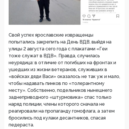
Свой успех ярославские извращенцы
попытались закрепить на День ВДВ, выйдя на
улицы 2 августа сего года с плакатами «Геи
тоже служат в ВДВ». Правда, случилась
неурядица: в отличие от погибших на фронтах и
ушедших из жизни ветеранов, служивших в
«войсках дяди Васи» оказалось не так уж и мало,
чтобы надавать пинков по «толерантному
месту». Собственно, подельников нынешнего
заднеприводного «штурмовика» спас только
наряд полиции, члены которого сначала не
реагировали на пропаганду гомофлага, а затем
бросились под кулаки десантников, спасая
педераста.