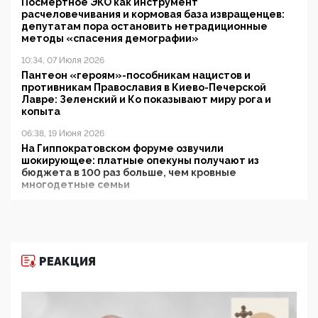
Посмертное ЭКО как инструмент
расчеловечивания и кормовая база извращенцев:
депутатам пора остановить нетрадиционные
методы «спасения демографии»
10:34, 07 Июля 2026
Пантеон «героям»-пособникам нацистов и
противникам Православия в Киево-Печерской
Лавре: Зеленский и Ко показывают миру рога и
копыта
06:38, 19 Июня 2026
На Гиппократовском форуме озвучили
шокирующее: платные опекуны получают из
бюджета в 100 раз больше, чем кровные
многодетные семьи
05:00, 13 Июня 2026
Разбор учебника Обществознания под редакцией
Медведева: суверенитет, традиционные ценности
и немного двоемыслия
РЕАКЦИЯ
11:53, 09 Июня 2026
Прокуратура наконец увидела экстремистскую
деятельность ИИТО ЮНЕСКО в России, но
цифроглобалисты продолжают определять