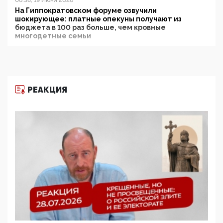
06:38, 19 Июня 2026
На Гиппократовском форуме озвучили
шокирующее: платные опекуны получают из
бюджета в 100 раз больше, чем кровные
многодетные семьи
05:00, 13 Июня 2026
Разбор учебника Обществознания под редакцией
Медведева: суверенитет, традиционные ценности
и немного двоемыслия
РЕАКЦИЯ
11:53, 09 Июня 2026
Прокуратура наконец увидела экстремистскую
деятельность ИИТО ЮНЕСКО в России, но
цифроглобалисты продолжают определять
повестку в образовании
09:43, 01 Июня 2026
5G за счет здоровья граждан: Минцифры намерено
отобрать у регионов и муниципалитетов право
защищать жилые дома и социальные объекты от
ЭМИ
05:58, 26 Мая 2026
Роскомнадзор освободили от борца с
деструктивным и опасным контентом