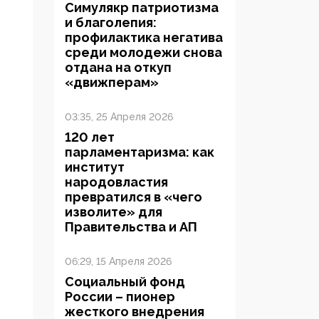
Симулякр патриотизма
и благолепия:
профилактика негатива
среди молодежи снова
отдана на откуп
«движперам»
03:35, 25 Апреля 2026
120 лет
парламентаризма: как
институт
народовластия
превратился в «чего
изволите» для
Правительства и АП
06:29, 15 Апреля 2026
Социальный фонд
России – пионер
жесткого внедрения