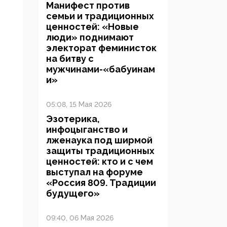
Манифест против
семьи и традиционных
ценностей: «Новые
люди» поднимают
электорат феминисток
на битву с
мужчинами-«бабуинам
и»
05:08, 15 Мая 2026
Эзотерика,
инфоцыганство и
лженаука под ширмой
защиты традиционных
ценностей: кто и с чем
выступал на форуме
«Россия 809. Традиции
будущего»
09:40, 06 Мая 2026