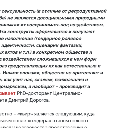
 и сексуальность (в отличие от репродуктивной
ебе) не являются досоциальными природными
ривыкли их воспринимать под воздействием,
 Эти конструкты оформляются и получают
ое наполнение (гендерное ролевое
 идентичности, сценарии фантазий,
 актов и т.п.) в конкретном обществе и
д воздействием сложившихся в нем форм
 раз представляющих их как естественные и
 Иными словами, общество не притесняет и
, как учит нас, скажем, психоанализ и
омарксизм, а наоборот – производит и
азывает
PhD-докторант Центрально-
ета Дмитрий Дорогов.
естно – «квир» является следующим, куда
льным после «гендера» этапом полного
ихся у человечества представлений о