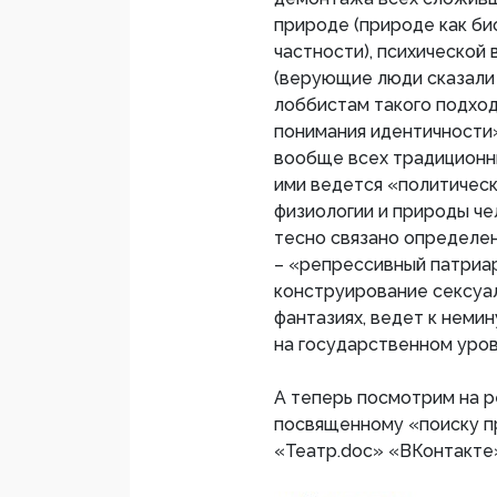
природе (природе как би
частности), психической
(верующие люди сказали 
лоббистам такого подхо
понимания идентичности»
вообще всех традиционны
ими ведется «политическ
физиологии и природы че
тесно связано определен
– «репрессивный патриа
конструирование сексуа
фантазиях, ведет к немин
на государственном уров
А теперь посмотрим на р
посвященному «поиску пр
«Театр.doc» «ВКонтакте