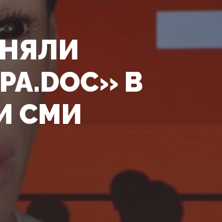
ОНЯЛИ
РА.DOC» В
И СМИ