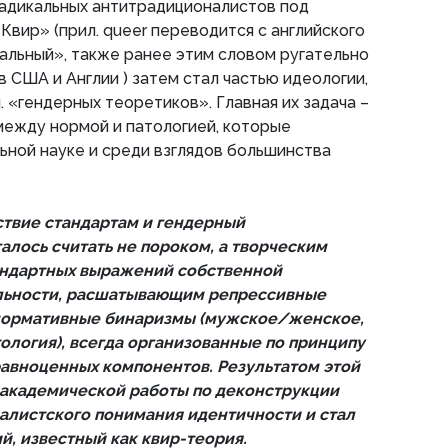
адикальных антитрадиционалистов под
Квир» (прил. queer переводится с английского
альный», также ранее этим словом ругательно
 США и Англии ) затем стал частью идеологии,
. «гендерных теоретиков». Главная их задача –
между нормой и патологией, которые
ной науке и среди взглядов большинства
ствие стандартам и гендерный
лось считать не пороком, а творческим
андартных выражений собственной
льности, расшатывающим репрессивные
нормативные бинаризмы (мужское/женское,
ология), всегда организованные по принципу
авноценных компонентов. Результатом этой
и академической работы по деконструкции
алистского понимания идентичности и стал
й, известный как квир-теория.