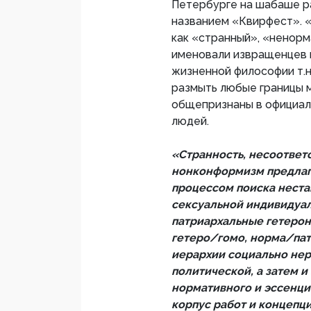
Петербурге на шабаше р
названием «Квирфест». «
как «странный», «ненорм
именовали извращенцев в
жизненной философии т.н
размыть любые границы 
общепризнаны в официаль
людей.
«Странность, несоответ
нонконформизм предлага
процессом поиска нест
сексуальной индивидуа
патриархальные гетеро
гетеро/гомо, норма/пат
иерархии социально нер
политической, а затем 
нормативного и эссенци
корпус работ и концепци