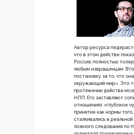
Автор ресурса педерасто
что в этом действе показ
Россия, полностью толер
любым извращенцам. Вто
постановку за то, что он
окружающий мир». Это то
протяжении действа мозг
НЛП. Его заставляют соп
отношениях «глубокое чу
принятие как нормы того,
сталкивались в реальной
ложного следования по п
хранителя традиционных 