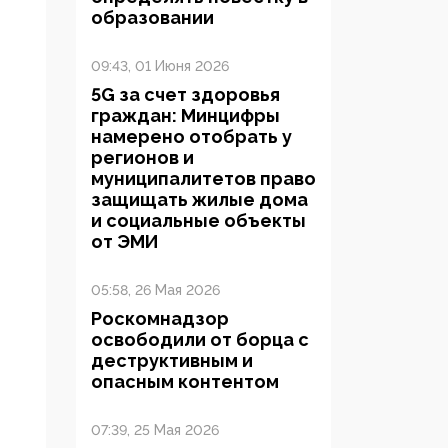
образовании
09:43, 01 Июня 2026
5G за счет здоровья
граждан: Минцифры
намерено отобрать у
регионов и
муниципалитетов право
защищать жилые дома
и социальные объекты
от ЭМИ
05:58, 26 Мая 2026
Роскомнадзор
освободили от борца с
деструктивным и
опасным контентом
07:39, 25 Мая 2026