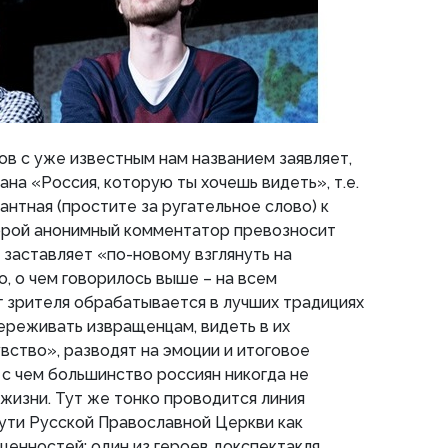
в с уже известным нам названием заявляет,
ана «Россия, которую ты хочешь видеть», т.е.
антная (простите за ругательное слово) к
рой анонимный комментатор превозносит
а заставляет «по-новому взглянуть на
, о чем говорилось выше – на всем
 зрителя обрабатывается в лучших традициях
ереживать извращенцам, видеть в их
вство», разводят на эмоции и итоговое
 с чем большинство россиян никогда не
 жизни. Тут же тонко проводится линия
ути Русской Православной Церкви как
ценностей: один из героев докспектакля