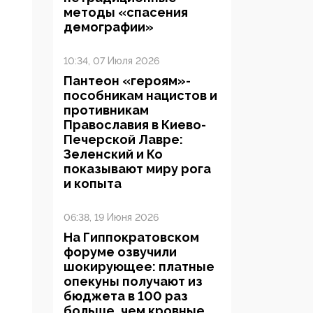
методы «спасения
демографии»
10:34, 07 Июля 2026
Пантеон «героям»-
пособникам нацистов и
противникам
Православия в Киево-
Печерской Лавре:
Зеленский и Ко
показывают миру рога
и копыта
06:38, 19 Июня 2026
На Гиппократовском
форуме озвучили
шокирующее: платные
опекуны получают из
бюджета в 100 раз
больше, чем кровные