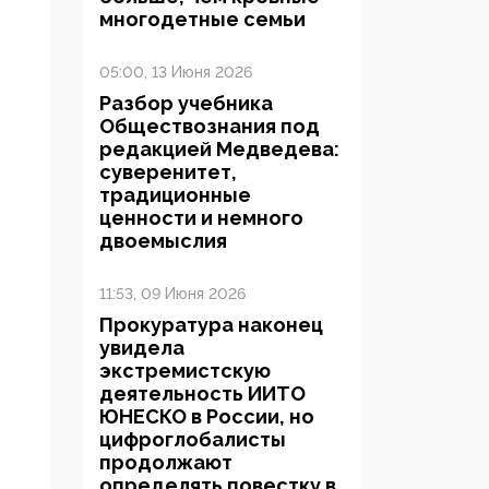
многодетные семьи
05:00, 13 Июня 2026
Разбор учебника
Обществознания под
редакцией Медведева:
суверенитет,
традиционные
ценности и немного
двоемыслия
11:53, 09 Июня 2026
Прокуратура наконец
увидела
экстремистскую
деятельность ИИТО
ЮНЕСКО в России, но
цифроглобалисты
продолжают
определять повестку в