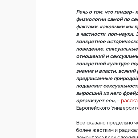
Речь о том, что гендер-
физиологии самой по с
фактами, каковыми мы п
в частности, поп-науки.
конкретное историческ
поведение, сексуальные
отношений и сексуальных
конкретной культуре по
знания и власти, всякий
предписанные природой.
подавляет сексуальность
выросший из него фрейд
организует ее»,
–
расск
Европейского Университ
Все сказано предельно ч
более жестким и радика
демонтажа всех сложивш