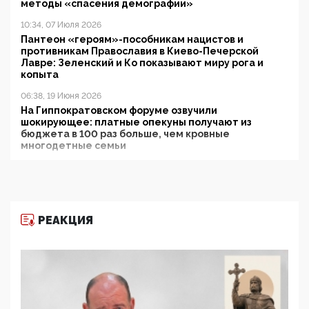
методы «спасения демографии»
10:34, 07 Июля 2026
Пантеон «героям»-пособникам нацистов и
противникам Православия в Киево-Печерской
Лавре: Зеленский и Ко показывают миру рога и
копыта
06:38, 19 Июня 2026
На Гиппократовском форуме озвучили
шокирующее: платные опекуны получают из
бюджета в 100 раз больше, чем кровные
многодетные семьи
05:00, 13 Июня 2026
Разбор учебника Обществознания под редакцией
Медведева: суверенитет, традиционные ценности
и немного двоемыслия
РЕАКЦИЯ
11:53, 09 Июня 2026
Прокуратура наконец увидела экстремистскую
деятельность ИИТО ЮНЕСКО в России, но
цифроглобалисты продолжают определять
повестку в образовании
09:43, 01 Июня 2026