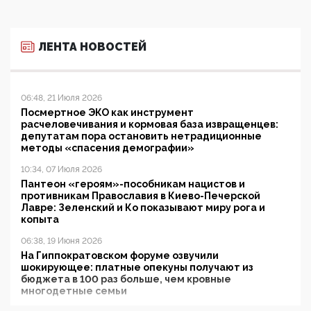
ЛЕНТА НОВОСТЕЙ
06:48, 21 Июля 2026
Посмертное ЭКО как инструмент
расчеловечивания и кормовая база извращенцев:
депутатам пора остановить нетрадиционные
методы «спасения демографии»
10:34, 07 Июля 2026
Пантеон «героям»-пособникам нацистов и
противникам Православия в Киево-Печерской
Лавре: Зеленский и Ко показывают миру рога и
копыта
06:38, 19 Июня 2026
На Гиппократовском форуме озвучили
шокирующее: платные опекуны получают из
бюджета в 100 раз больше, чем кровные
многодетные семьи