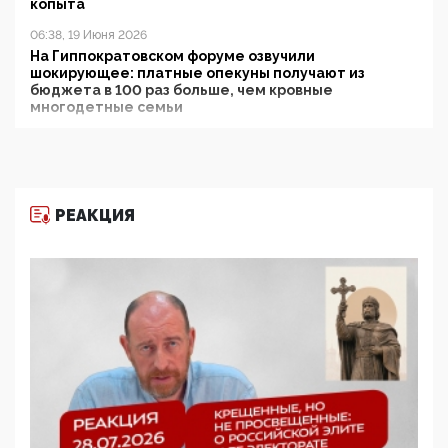
копыта
06:38, 19 Июня 2026
На Гиппократовском форуме озвучили
шокирующее: платные опекуны получают из
бюджета в 100 раз больше, чем кровные
многодетные семьи
05:00, 13 Июня 2026
Разбор учебника Обществознания под редакцией
Медведева: суверенитет, традиционные ценности
и немного двоемыслия
РЕАКЦИЯ
11:53, 09 Июня 2026
Прокуратура наконец увидела экстремистскую
деятельность ИИТО ЮНЕСКО в России, но
цифроглобалисты продолжают определять
повестку в образовании
09:43, 01 Июня 2026
5G за счет здоровья граждан: Минцифры намерено
отобрать у регионов и муниципалитетов право
защищать жилые дома и социальные объекты от
ЭМИ
05:58, 26 Мая 2026