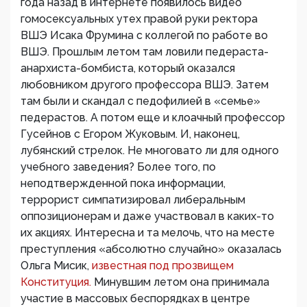
года назад в интернете появилось видео
гомосексуальных утех правой руки ректора
ВШЭ Исака Фрумина с коллегой по работе во
ВШЭ. Прошлым летом там ловили педераста-
анархиста-бомбиста, который оказался
любовником другого профессора ВШЭ. Затем
там были и скандал с педофилией в «семье»
педерастов. А потом еще и клоачный профессор
Гусейнов с Егором Жуковым. И, наконец,
лубянский стрелок. Не многовато ли для одного
учебного заведения? Более того, по
неподтвержденной пока информации,
террорист симпатизировал либеральным
оппозиционерам и даже участвовал в каких-то
их акциях. Интересна и та мелочь, что на месте
преступления «абсолютно случайно» оказалась
Ольга Мисик,
известная под прозвищем
Конституция.
Минувшим летом она принимала
участие в массовых беспорядках в центре