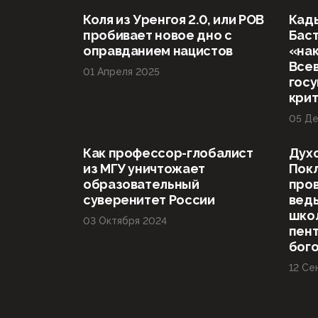
Коля из Уренгоя 2.0, или РОВ
Кад
пробивает новое дно с
Баст
оправданием нацистов
«нак
Все
01 Апреля 2025
госу
кри
05 Де
Как профессор-глобалист
Дух
из МГУ уничтожает
Пок
образовательный
пров
суверенитет России
вед
шко
03 Октября 2024
пент
бог
12 Се