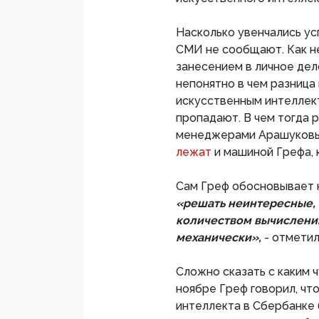
Насколько увенчались у
СМИ не сообщают. Как н
занесением в личное дело
непонятно в чем разниц
искусственным интеллекто
пропадают. В чем тогда
менеджерами Арашуков
лежат
и машиной Грефа, 
Сам Греф обосновывает
«решать неинтересные,
количеством вычислений
механически»,
- отмети
Сложно сказать с каким 
ноябре Греф говорил, чт
интеллекта в Сбербанке