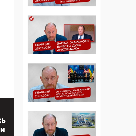
Манифест против
семьи и традиционных
ценностей: «Новые
люди» поднимают
электорат феминисток
на битву с
мужчинами-«бабуинам
и»
05:08, 15 Мая 2026
Эзотерика,
инфоцыганство и
лженаука под ширмой
защиты традиционных
ценностей: кто и с чем
выступал на форуме
«Россия 809. Традиции
СЬ
будущего»
ТИ
09:40, 06 Мая 2026