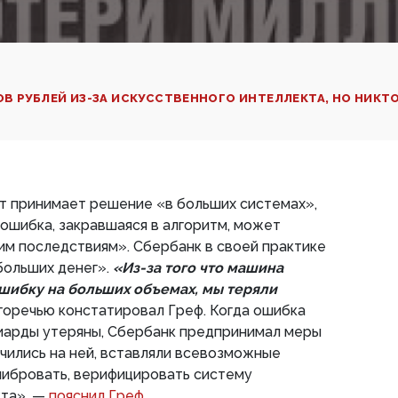
В РУБЛЕЙ ИЗ-ЗА ИСКУССТВЕННОГО ИНТЕЛЛЕКТА, НО НИКТО
т принимает решение «в больших системах»,
 ошибка, закравшаяся в алгоритм, может
им последствиям». Сбербанк в своей практике
больших денег».
«Из-за того что машина
шибку на больших объемах, мы теряли
 горечью констатировал Греф. Когда ошибка
иарды утеряны, Сбербанк предпринимал меры
учились на ней, вставляли всевозможные
либровать, верифицировать систему
кта», —
пояснил Греф.