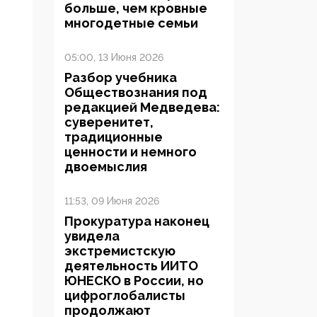
больше, чем кровные
многодетные семьи
05:00, 13 Июня 2026
Разбор учебника
Обществознания под
редакцией Медведева:
суверенитет,
традиционные
ценности и немного
двоемыслия
11:53, 09 Июня 2026
Прокуратура наконец
увидела
экстремистскую
деятельность ИИТО
ЮНЕСКО в России, но
цифроглобалисты
продолжают