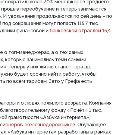
нк сократил около 70% менеджеров среднего
в прошла переобучение и теперь занимаются
е. И увольнения продолжаются по сей день – по
 под сокращения могут попасть 115,7 тыс.
удники финансовой и
банковской отраслей 15,4
е о топ-менеджерах, а о тех самых
х, которые занимались теми самыми
». Теперь у них жизнь станет гораздо
нужно будет срочно найти работу, чтобы
ть по всем тарифам. Зато у Грефа есть
аторы и о людях пожилого возраста. Компания
благотворительному фонду «Почёт» 1 тыс.
ной грамотности «Азбука интернета»,
енсионеров-железнодорожников.
Обучающее
тал «Азбука интернета» разработаны в рамках