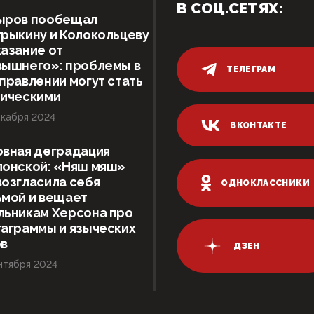
В СОЦ.СЕТЯХ:
ыров пообещал
рыкину и Колокольцеву
азание от
вышнего»: проблемы в
ТЕЛЕГРАМ
правлении могут стать
тическими
кабря 2024
ВКОНТАКТЕ
овная деградация
лонской: «Няш мяш»
озгласила себя
ОДНОКЛАССНИКИ
ьмой и вещает
льникам Херсона про
аграммы и языческих
ов
ДЗЕН
нтября 2024