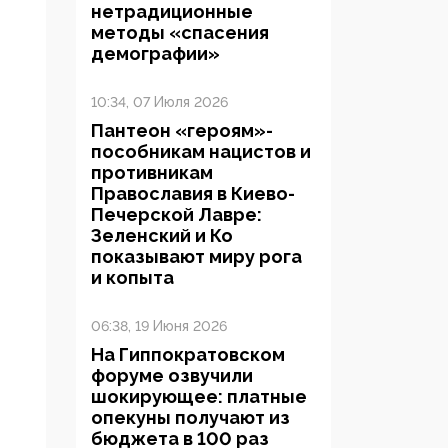
нетрадиционные
методы «спасения
демографии»
10:34, 07 Июля 2026
Пантеон «героям»-
пособникам нацистов и
противникам
Православия в Киево-
Печерской Лавре:
Зеленский и Ко
показывают миру рога
и копыта
06:38, 19 Июня 2026
На Гиппократовском
форуме озвучили
шокирующее: платные
опекуны получают из
бюджета в 100 раз