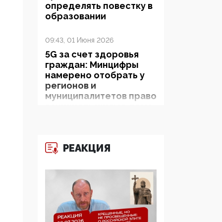
определять повестку в
образовании
09:43, 01 Июня 2026
5G за счет здоровья
граждан: Минцифры
намерено отобрать у
регионов и
муниципалитетов право
защищать жилые дома
и социальные объекты
от ЭМИ
РЕАКЦИЯ
05:58, 26 Мая 2026
Роскомнадзор
освободили от борца с
деструктивным и
опасным контентом
07:39, 25 Мая 2026