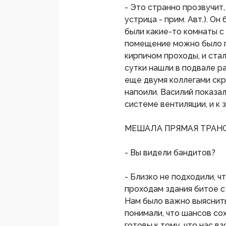
- Это странно прозвучит,
устрица - прим. Авт.). Он
были какие-то комнаты с н
помещение можно было п
кирпичом проходы, и стал
сутки нашли в подвале р
еще двумя коллегами скр
напоили. Василий показа
системе вентиляции, и к 
МЕШАЛА ПРЯМАЯ ТРАН
- Вы видели бандитов?
- Близко не подходили, ч
проходам здания битое ст
Нам было важно выяснить
понимали, что шансов со
готовы к тому, что нас в