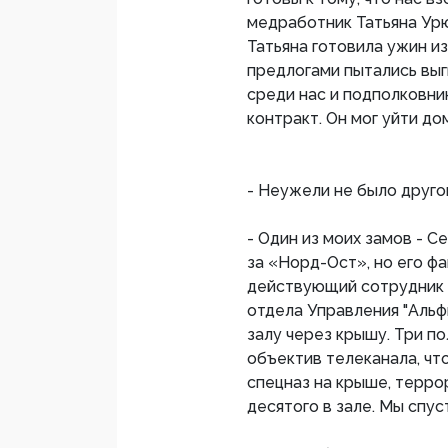
медработник Татьяна Урю
Татьяна готовила ужин и
предлогами пытались выгн
среди нас и подполковни
контракт. Он мог уйти до
- Неужели не было другог
- Один из моих замов - С
за «Норд-Ост», но его фа
действующий сотрудник Ф
отдела Управления "Альф
залу через крышу. Три по
объектив телеканала, чт
спецназ на крыше, терро
десятого в зале. Мы спус