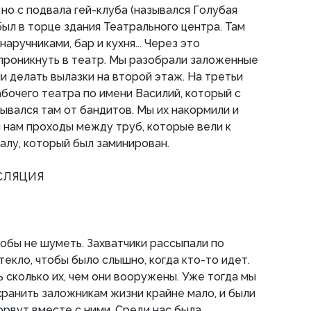
 но с подвала гей-клуба (назывался Голубая
 был в торце здания Театрального центра. Там
аручниками, бар и кухня... Через это
роникнуть в театр. Мы разобрали заложенные
и делать вылазки на второй этаж. На третьи
абочего театра по имени Василий, который с
ывался там от бандитов. Мы их накормили и
л нам проходы между труб, которые вели к
залу, который был заминирован.
СЛЯЦИЯ
тобы не шуметь. Захватчики рассыпали по
екло, чтобы было слышно, когда кто-то идет.
 сколько их, чем они вооружены. Уже тогда мы
хранить заложникам жизни крайне мало, и были
зорвут вместе с ними. Среди нас была