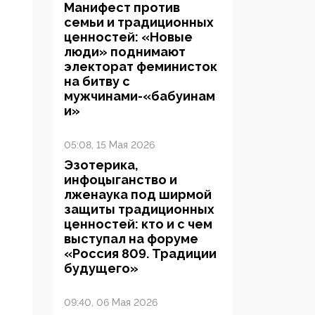
Манифест против
семьи и традиционных
ценностей: «Новые
люди» поднимают
электорат феминисток
на битву с
мужчинами-«бабуинам
и»
05:08, 15 Мая 2026
Эзотерика,
инфоцыганство и
лженаука под ширмой
защиты традиционных
ценностей: кто и с чем
выступал на форуме
«Россия 809. Традиции
будущего»
09:40, 06 Мая 2026