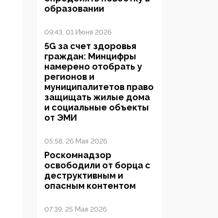
образовании
09:43, 01 Июня 2026
5G за счет здоровья
граждан: Минцифры
намерено отобрать у
регионов и
муниципалитетов право
защищать жилые дома
и социальные объекты
от ЭМИ
05:58, 26 Мая 2026
Роскомнадзор
освободили от борца с
деструктивным и
опасным контентом
07:39, 25 Мая 2026