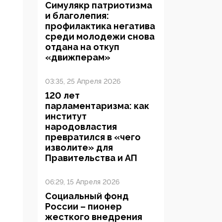
Симулякр патриотизма
и благолепия:
профилактика негатива
среди молодежи снова
отдана на откуп
«движперам»
03:35, 25 Апреля 2026
120 лет
парламентаризма: как
институт
народовластия
превратился в «чего
изволите» для
Правительства и АП
06:29, 15 Апреля 2026
Социальный фонд
России – пионер
жесткого внедрения