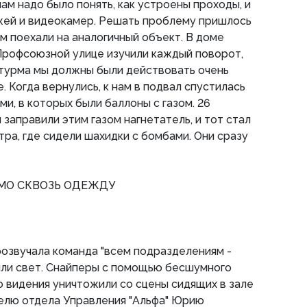
ам надо было понять, как устроены проходы, и
жей и видеокамер. Решать проблему пришлось
им поехали на аналогичный объект. В доме
Профсоюзной улице изучили каждый поворот,
штурма мы должны были действовать очень
. Когда вернулись, к нам в подвал спустилась
ми, в которых были баллоны с газом. 26
и заправили этим газом нагнетатель, и тот стал
тра, где сидели шахидки с бомбами. Они сразу
МО СКВОЗЬ ОДЕЖДУ
прозвучала команда "всем подразделениям -
или свет. Снайперы с помощью бесшумного
о видения уничтожили со сцены сидящих в зале
елю отдела Управления "Альфа" Юрию