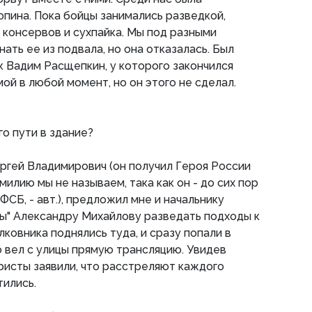
пина. Пока бойцы занимались разведкой,
з консервов и сухпайка. Мы под разными
ать ее из подвала, но она отказалась. Был
к Вадим Расщепкин, у которого закончился
мой в любой момент, но он этого не сделал.
о пути в здание?
ергей Владимирович (он получил Героя России
милию мы не называем, така как он - до сих пор
СБ, - авт.), предложил мне и начальнику
ы" Александру Михайлову разведать подходы к
лковника поднялись туда, и сразу попали в
о вел с улицы прямую трансляцию. Увидев
ристы заявили, что расстреляют каждого
тились.