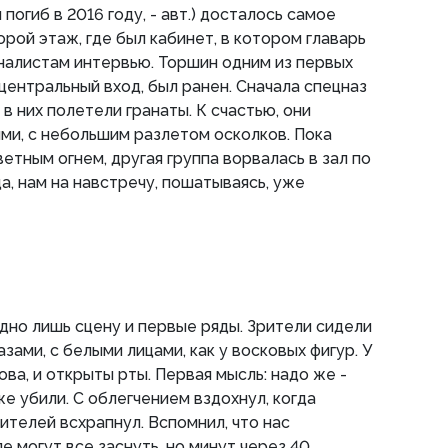
погиб в 2016 году, - авт.) досталось самое
рой этаж, где был кабинет, в котором главарь
налистам интервью. Торшин одним из первых
центральный вход, был ранен. Сначала спецназ
 в них полетели гранаты. К счастью, они
ми, с небольшим разлетом осколков. Пока
етным огнем, другая группа ворвалась в зал по
а, нам на навстречу, пошатываясь, уже
идно лишь сцену и первые ряды. Зрители сидели
азами, с белыми лицами, как у восковых фигур. У
ова, и открыты рты. Первая мысль: надо же -
же убили. С облегчением вздохнул, когда
рителей всхрапнул. Вспомнил, что нас
е могут все заснуть, но минут через 40