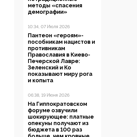
методы «спасения
демографии»
10:34, 07 Июля 2026
Пантеон «героям»-
пособникам нацистов и
противникам
Православия в Киево-
Печерской Лавре:
Зеленский и Ко
показывают миру рога
и копыта
06:38, 19 Июня 2026
На Гиппократовском
форуме озвучили
шокирующее: платные
опекуны получают из
бюджета в 100 раз
больше, чем кровные