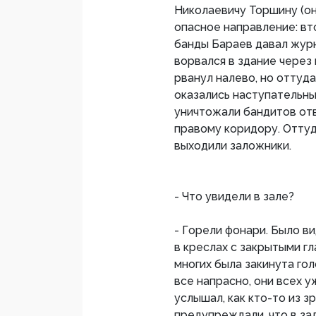
Николаевичу Торшину (он 
опасное направление: вто
банды Бараев давал жур
ворвался в здание через 
рванул налево, но оттуда
оказались наступательны
уничтожали бандитов отв
правому коридору. Оттуд
выходили заложники.
- Что увидели в зале?
- Горели фонари. Было в
в креслах с закрытыми гл
многих была закинута гол
все напрасно, они всех у
услышал, как кто-то из з
предупреждали, что в зал