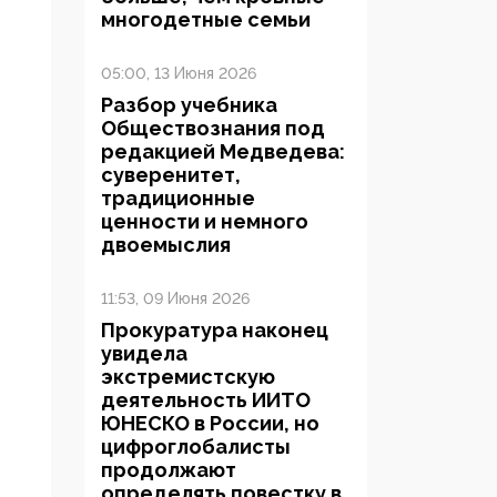
многодетные семьи
05:00, 13 Июня 2026
Разбор учебника
Обществознания под
редакцией Медведева:
суверенитет,
традиционные
ценности и немного
двоемыслия
11:53, 09 Июня 2026
Прокуратура наконец
увидела
экстремистскую
деятельность ИИТО
ЮНЕСКО в России, но
цифроглобалисты
продолжают
определять повестку в