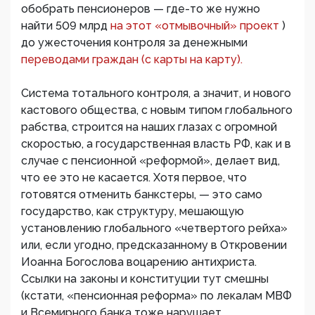
обобрать пенсионеров — где-то же нужно
найти 509 млрд
на этот «отмывочный» проект
)
до ужесточения контроля за денежными
переводами граждан (с карты на карту).
Система тотального контроля, а значит, и нового
кастового общества, с новым типом глобального
рабства, строится на наших глазах с огромной
скоростью, а государственная власть РФ, как и в
случае с пенсионной «реформой», делает вид,
что ее это не касается. Хотя первое, что
готовятся отменить банкстеры, — это само
государство, как структуру, мешающую
установлению глобального «четвертого рейха»
или, если угодно, предсказанному в Откровении
Иоанна Богослова воцарению антихриста.
Ссылки на законы и конституции тут смешны
(кстати, «пенсионная реформа» по лекалам МВФ
и Всемирного банка тоже нарушает