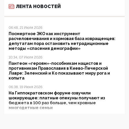
ЛЕНТА НОВОСТЕЙ
06:48, 21 Июля 2026
Посмертное ЭКО как инструмент
расчеловечивания и кормовая база извращенцев:
депутатам пора остановить нетрадиционные
методы «спасения демографии»
10:34, 07 Июля 2026
Пантеон «героям»-пособникам нацистов и
противникам Православия в Киево-Печерской
Лавре: Зеленский и Ко показывают миру рога и
копыта
06:38, 19 Июня 2026
На Гиппократовском форуме озвучили
шокирующее: платные опекуны получают из
бюджета в 100 раз больше, чем кровные
многодетные семьи
05:00, 13 Июня 2026
Разбор учебника Обществознания под редакцией
Медведева: суверенитет, традиционные ценности