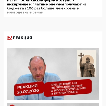
На Гиппократовском форуме озвучили
шокирующее: платные опекуны получают из
бюджета в 100 раз больше, чем кровные
многодетные семьи
05:00, 13 Июня 2026
Разбор учебника Обществознания под редакцией
Медведева: суверенитет, традиционные ценности
и немного двоемыслия
РЕАКЦИЯ
11:53, 09 Июня 2026
Прокуратура наконец увидела экстремистскую
деятельность ИИТО ЮНЕСКО в России, но
цифроглобалисты продолжают определять
повестку в образовании
09:43, 01 Июня 2026
5G за счет здоровья граждан: Минцифры намерено
отобрать у регионов и муниципалитетов право
защищать жилые дома и социальные объекты от
ЭМИ
05:58, 26 Мая 2026
Роскомнадзор освободили от борца с
деструктивным и опасным контентом
07:39, 25 Мая 2026