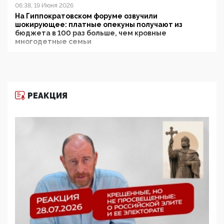
06:38, 19 Июня 2026
На Гиппократовском форуме озвучили
шокирующее: платные опекуны получают из
бюджета в 100 раз больше, чем кровные
многодетные семьи
05:00, 13 Июня 2026
Разбор учебника Обществознания под редакцией
Медведева: суверенитет, традиционные ценности
и немного двоемыслия
РЕАКЦИЯ
11:53, 09 Июня 2026
Прокуратура наконец увидела экстремистскую
деятельность ИИТО ЮНЕСКО в России, но
цифроглобалисты продолжают определять
повестку в образовании
09:43, 01 Июня 2026
5G за счет здоровья граждан: Минцифры намерено
отобрать у регионов и муниципалитетов право
защищать жилые дома и социальные объекты от
ЭМИ
05:58, 26 Мая 2026
Роскомнадзор освободили от борца с
деструктивным и опасным контентом