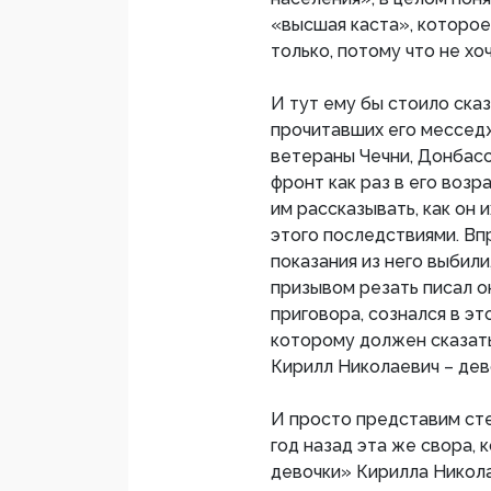
«высшая каста», которое
только, потому что не хо
И тут ему бы стоило ска
прочитавших его месседж
ветераны Чечни, Донбасс
фронт как раз в его возр
им рассказывать, как он
этого последствиями. В
показания из него выбили
призывом резать писал он
приговора, сознался в эт
которому должен сказать 
Кирилл Николаевич – дево
И просто представим сте
год назад эта же свора,
девочки» Кирилла Никола