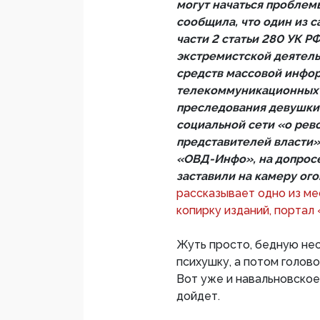
могут начаться проблем
сообщила, что один из с
части 2 статьи 280 УК 
экстремистской деятел
средств массовой инфо
телекоммуникационных с
преследования девушки
социальной сети «о рев
представителей власти»
«ОВД-Инфо», на допросе
заставили на камеру ого
рассказывает одно из ме
копирку изданий, портал
Жуть просто, бедную нес
психушку, а потом голово
Вот уже и навальновское
дойдет.