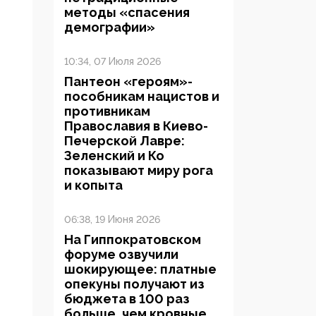
методы «спасения
демографии»
10:34, 07 Июля 2026
Пантеон «героям»-
пособникам нацистов и
противникам
Православия в Киево-
Печерской Лавре:
Зеленский и Ко
показывают миру рога
и копыта
06:38, 19 Июня 2026
На Гиппократовском
форуме озвучили
шокирующее: платные
опекуны получают из
бюджета в 100 раз
больше, чем кровные