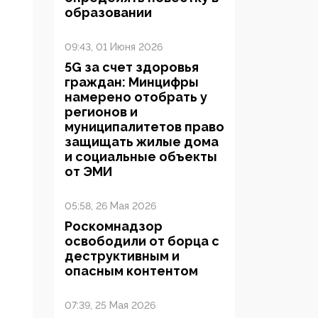
образовании
09:43, 01 Июня 2026
5G за счет здоровья
граждан: Минцифры
намерено отобрать у
регионов и
муниципалитетов право
защищать жилые дома
и социальные объекты
от ЭМИ
05:58, 26 Мая 2026
Роскомнадзор
освободили от борца с
деструктивным и
опасным контентом
07:39, 25 Мая 2026