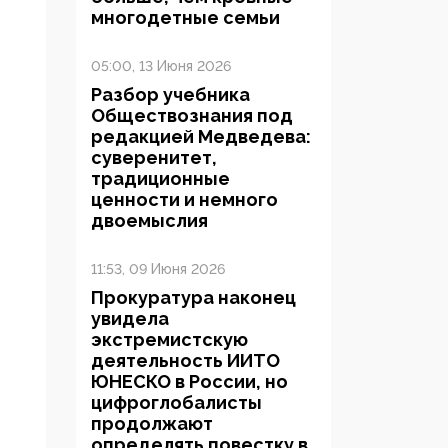
многодетные семьи
05:00, 13 Июня 2026
Разбор учебника
Обществознания под
редакцией Медведева:
суверенитет,
традиционные
ценности и немного
двоемыслия
11:53, 09 Июня 2026
Прокуратура наконец
увидела
экстремистскую
деятельность ИИТО
ЮНЕСКО в России, но
цифроглобалисты
продолжают
определять повестку в