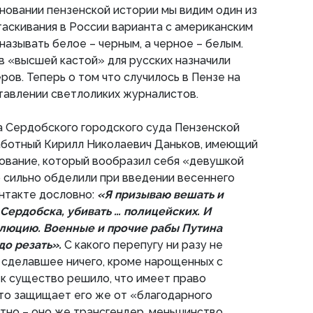
сновании пензенской истории мы видим один из
таскивания в России варианта с американским
называть белое – черным, а черное – белым.
в «высшей кастой» для русских назначили
ров. Теперь о том что случилось в Пензе на
ставлении светлоликих журналистов.
а Сердобского городского суда Пензенской
работный Кирилл Николаевич Даньков, имеющий
ование, который вообразил себя «девушкой
го сильно обделили при введении весеннего
онтакте дословно:
«Я призываю вешать и
Сердобска, убивать … полицейских. И
люцию. Военные и прочие рабы Путина
до резать».
С какого перепугу ни разу не
 сделавшее ничего, кроме нарощенных с
к существо решило, что имеет право
кто защищает его же от «благодарного
ятно – оно же трансгендер, меньшинство,