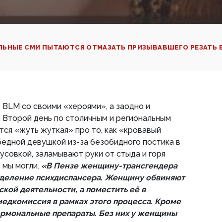
ЛЬНЫЕ СМИ ПЫТАЮТСЯ ОТМАЗАТЬ ПРИЗЫВАВШЕГО РЕЗАТЬ 
 BLM со своими «хероями», а заодно и
 Второй день по столичным и региональным
ся «жуть жуткая» про то, как «кровавый
едной девушкой из-за безобидного постика в
усовкой, заламывают руки от стыда и горя
 мы могли.
«В Пензе женщину-трансгендера
тделение психдиспансера. Женщину обвиняют
ской деятельности, а поместить её в
едкомиссия в рамках этого процесса. Кроме
гормональные препараты. Без них у женщины