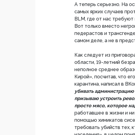
А теперь серьезно. На о
самых ярких случаев про
BLM, где от нас требуют 
Вот только вместо негро
педерастов и трансгенде
самом деле, а не в пред
Как следует из приговор
области, 19-летний без
неполное среднее образ
Кирой», посчитав, что е
карантина, написал в ВК
убивать администрацию 
призываю устроить рево
просто мясо, которое на
работавшее в жизни и ни
помощью химикатов сисе
требовать убийств тех, 
населения», в целом пон