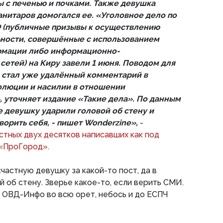
ы с печенью и почками. Также девушка
анитаров домогался ее. «Уголовное дело по
РФ (публичные призывы к осуществлению
ьности, совершённые с использованием
рмации либо информационно-
етей) на Киру завели 1 июня. Поводом для
 стал уже удалённый комментарий в
олюции и насилии в отношении
, уточняет издание «Такие дела». По данным
 девушку ударили головой об стену и
ворить себя, - пишет Wonderzine»,
-
стных двух десятков написавших как под
 «ПроГород».
частную девушку за какой-то пост, да в
й об стену. Зверье какое-то, если верить СМИ.
 ОВД-Инфо во всю орет, небось и до ЕСПЧ