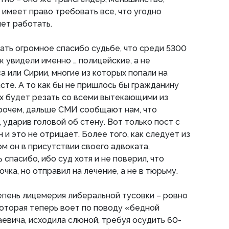
 имеет право требовать все, что угодно
чет работать.
зать огромное спасибо судьбе, что среди 5300
 увидели именно … полицейские, а не
а или Сирии, многие из которых попали на
асте. А то как бы не пришлось бы гражданину
 их будет резать со всеми вытекающими из
прочем, дальше СМИ сообщают нам, что
, ударив головой об стену. Вот только пост с
 и это не отрицает. Более того, как следует из
ом он в присутствии своего адвоката,
спасибо, ибо суд хотя и не поверил, что
чка, но отправил на лечение, а не в тюрьму.
пень лицемерия либеральной тусовки – ровно
 которая теперь воет по поводу «бедной
евича, исходила слюной, требуя осудить 60-