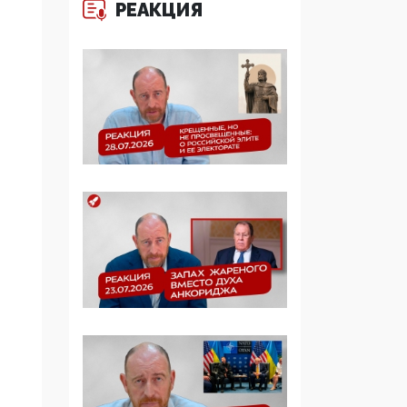
РЕАКЦИЯ
Симулякр патриотизма
и благолепия:
профилактика негатива
среди молодежи снова
отдана на откуп
«движперам»
03:35, 25 Апреля 2026
120 лет
парламентаризма: как
институт
народовластия
превратился в «чего
изволите» для
Правительства и АП
06:29, 15 Апреля 2026
Социальный фонд
России – пионер
жесткого внедрения