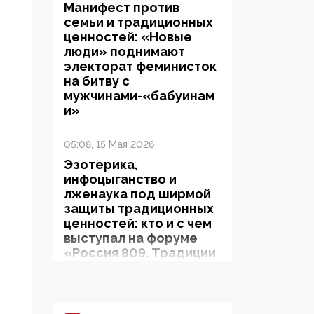
Манифест против
семьи и традиционных
ценностей: «Новые
люди» поднимают
электорат феминисток
на битву с
мужчинами-«бабуинам
и»
05:08, 15 Мая 2026
Эзотерика,
инфоцыганство и
лженаука под ширмой
защиты традиционных
ценностей: кто и с чем
выступал на форуме
«Россия 809. Традиции
будущего»
09:40, 06 Мая 2026