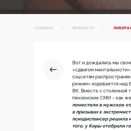
ГЛАВНАЯ
ЛИЧНОСТИ
ЛИБЕРА
Вот и дождались мы свое
«сдвигом ментальности».
соцсетям распространяет
режим» издевается над б
ВК. Вместе с столичной т
пензенские СМИ – как же
поместили в мужское о
в призывах к экстремист
психдиспансер решила м
того, у Киры отобрали 