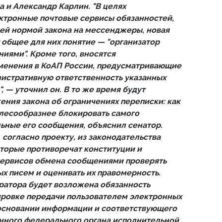
 и Александр Карлин. "В целях
ктронные почтовые сервисы обязанностей,
ей нормой закона на мессенджеры, новая
 общее для них понятие — "организатор
иями". Кроме того, вносятся
енения в КоАП России, предусматривающие
истративную ответственность указанных
, — уточнил он. В то же время будут
ния закона об ограничениях переписки: как
елесообразнее блокировать самого
льные его сообщения, объяснил сенатор.
 согласно проекту, из законодательства
торые противоречат конституции и
сервисов обмена сообщениями проверять
 писем и оценивать их правомерность.
ратора будет возложена обязанность
ировке передачи пользователем электронных
 основании информации и соответствующего
нного федерального органа исполнительной