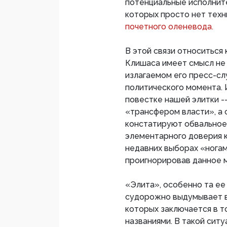
потенциальные исполните
которых просто нет тех
почетного оленевода.
В этой связи относиться
Клишаса имеет смысл не 
излагаемом его пресс-сл
политического момента. И
повестке нашей элитки -
«трансфером власти», а 
констатируют обвальное 
элементарного доверия к
недавних выборах «ногам
проигнорировав данное м
«Элита», особенно та ее 
судорожно выдумывает в
которых заключается в то
названиями. В такой ситу