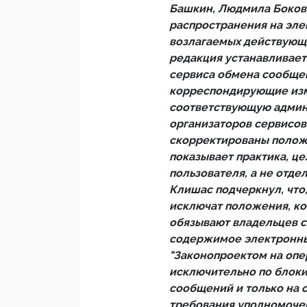
Башкин, Людмила Бокова
распространения на эле
возлагаемых действующ
редакция устанавливает
сервиса обмена сообщен
корреспондирующие изм
соответствующую админ
организаторов сервисов"
скорректированы положе
показывает практика, ц
пользователя, а не отде
Клишас подчеркнул, что,
исключат положения, ко
обязывают владельцев 
содержимое электронных
"Законопроектом на опе
исключительно по блок
сообщений и только на
требования уполномоче