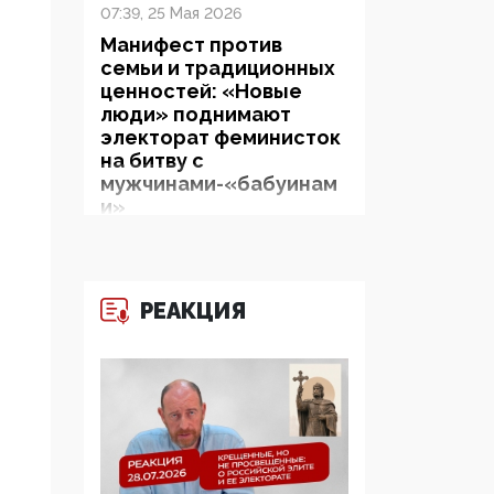
07:39, 25 Мая 2026
Манифест против
семьи и традиционных
ценностей: «Новые
люди» поднимают
электорат феминисток
на битву с
мужчинами-«бабуинам
и»
05:08, 15 Мая 2026
Эзотерика,
РЕАКЦИЯ
инфоцыганство и
лженаука под ширмой
защиты традиционных
ценностей: кто и с чем
выступал на форуме
«Россия 809. Традиции
будущего»