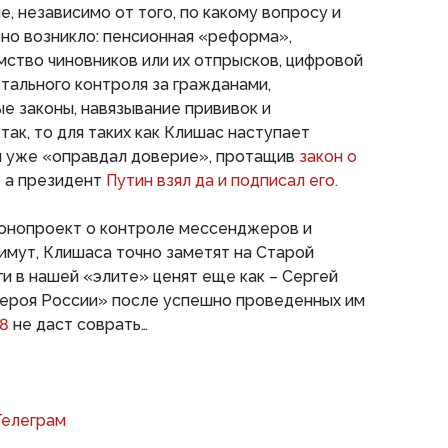
, независимо от того, по какому вопросу и
но возникло: пенсионная «реформа»,
мство чиновников или их отпрысков, цифровой
отального контроля за гражданами,
е законы, навязывание прививок и
 так, то для таких как Клишас наступает
он уже «оправдал доверие», протащив
закон о
– а президент
Путин взял да и подписал его.
онопроект о контроле мессенджеров и
имут, Клишаса точно заметят на Старой
и в нашей «элите» ценят еще как – Сергей
Героя России» после успешно проведенных им
18
не даст соврать…
Телеграм