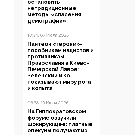
остановить
нетрадиционные
методы «спасения
демографии»
10:34, 07 Июля 2026
Пантеон «героям»-
пособникам нацистов и
противникам
Православия в Киево-
Печерской Лавре:
Зеленский и Ко
показывают миру рога
и копыта
06:38, 19 Июня 2026
На Гиппократовском
форуме озвучили
шокирующее: платные
опекуны получают из