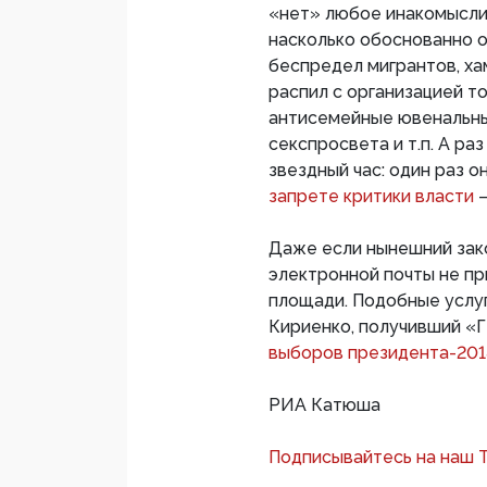
«нет» любое инакомыслие
насколько обоснованно о
беспредел мигрантов, ха
распил с организацией т
антисемейные ювенальны
секспросвета и т.п. А раз
звездный час: один раз 
запрете критики власти
Даже если нынешний зак
электронной почты не пр
площади. Подобные услуг
Кириенко, получивший «
выборов президента-20
РИА Катюша
Подписывайтесь на наш 