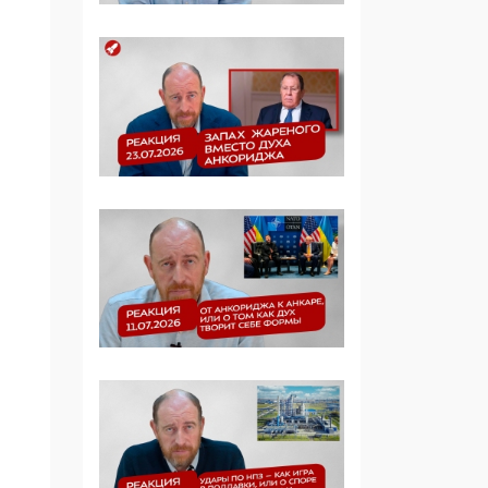
09:40, 06 Мая 2026
Симулякр патриотизма
и благолепия:
профилактика негатива
среди молодежи снова
отдана на откуп
«движперам»
03:35, 25 Апреля 2026
120 лет
парламентаризма: как
институт
народовластия
превратился в «чего
изволите» для
Правительства и АП
06:29, 15 Апреля 2026
Социальный фонд
России – пионер