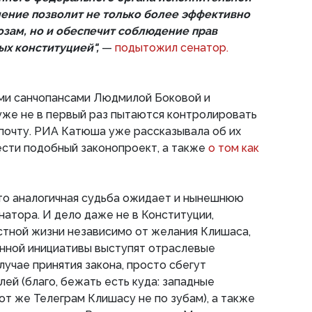
нение позволит не только более эффективно
озам, но и обеспечит соблюдение прав
ых конституцией",
—
подытожил сенатор.
ми санчопансами Людмилой Боковой и
же не в первый раз пытаются контролировать
 почту. РИА Катюша уже рассказывала об их
сти подобный законопроект, а также
о том как
что аналогичная судьба ожидает и нынешнюю
натора. И дело даже не в Конституции,
стной жизни независимо от желания Клишаса,
анной инициативы выступят отраслевые
лучае принятия закона, просто сбегут
ей (благо, бежать есть куда: западные
от же Телеграм Клишасу не по зубам), а также