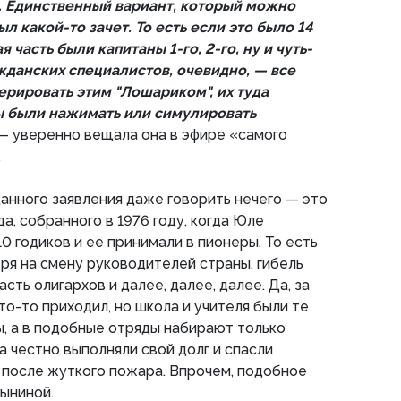
. Единственный вариант, который можно
л какой-то зачет. То есть если это было 14
я часть были капитаны 1-го, 2-го, ну и чуть-
ражданских специалистов, очевидно, — все
ерировать этим "Лошариком", их туда
ы были нажимать или симулировать
— уверенно вещала она в эфире «самого
.
нного заявления даже говорить нечего — это
а, собранного в 1976 году, когда Юле
0 годиков и ее принимали в пионеры. То есть
тря на смену руководителей страны, гибель
сть олигархов и далее, далее, далее. Да, за
кто-то приходил, но школа и учителя были те
ы, а в подобные отряды набирают только
а честно выполняли свой долг и спасли
 после жуткого пожара. Впрочем, подобное
ыниной.