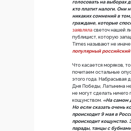
голосовать на выборах д
кто платит налоги. Они 
никаких сомнений в том,
граждане, которые спос
заявляла
светоч нашей л
публицист, которую зап
Times называют не иначе
популярный российский 
Что касается моряков, т
почитаем остальные опус
этого года. Набрасывая 
Дня Победы, Латынина не
не могут сделать ничего 
кощунством.
«На самом д
Но если сказать очень к
происходит 9 мая в Росс
происходит кощунство. 
парады, танцы с бубнам