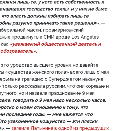
олжны лишь те, у кого есть собственность и
ненавидели господство толпы, и у них не было
 что власть должны избирать лишь те
обны разумно принимать такие решения»,
—
иберальной мысли, проамериканский
адные продвинутые СМИ вроде Los Angeles
 как
«уважаемый общественный деятель и
обозреватель».
о это уродство высшего уровня, но давайте
ы «существа женского пола» всего лишь с мая
дерьма на трагедию с Суперджетом накануне
 только рассказала русским, что они корявые и
путного, но и назвала празднование 9 мая
еле, говорить о 9 мая надо несколько часов.
оротко о моем отношению к тому, что
ии последние годы, — мне кажется, что
Это узаконенное кощунство — эти пляски,
и»,
—
заявила Латынина в одной из предыдущих