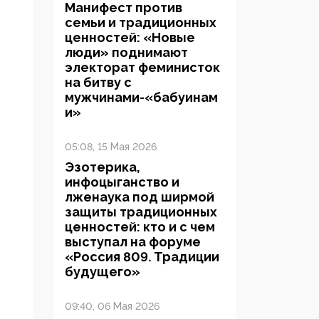
Манифест против
семьи и традиционных
ценностей: «Новые
люди» поднимают
электорат феминисток
на битву с
мужчинами-«бабуинам
и»
05:08, 15 Мая 2026
Эзотерика,
инфоцыганство и
лженаука под ширмой
защиты традиционных
ценностей: кто и с чем
выступал на форуме
«Россия 809. Традиции
будущего»
09:40, 06 Мая 2026