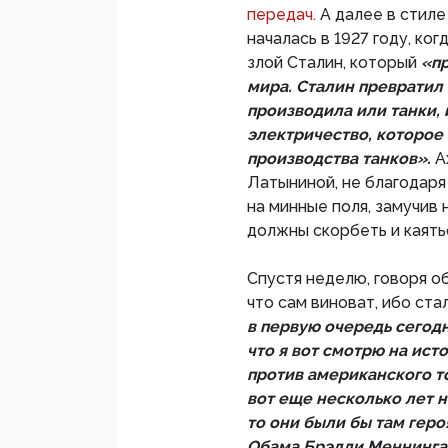
передач.
А далее в стиле
началась в 1927 году, к
злой Сталин, который
«пр
мира. Сталин превратил
производила или танки, 
электричество, которое
производства танков».
А
Латыниной, не благодаря
на минные поля, замучив
должны скорбеть и каятьс
Спустя неделю, говоря о
что сам виноват, ибо ст
в первую очередь сегод
что я вот смотрю на ис
против американского т
вот еще несколько лет н
то они были бы там геро
Обама Брэдли Меннинга.