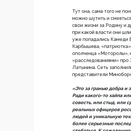
Тут она, сама того не по
можно шутить и смеяться 
свои жизни за Родину и д
при какой власти они шли
уже попадались Камеди В
Карбышева, «патриотка» 
ополченца «Моторолы», 
«расследованиями» про 
Латынина. Сеть заполнил
представители Миноборон
«Это за гранью добра и 
Ради какого-то хайпа ил
совесть, или стыд, или с
реальных офицеров росс
людей и уникальную тех
более серьезные послед
стебаться. К сожалению,