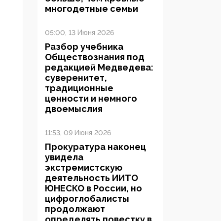
многодетные семьи
05:00, 13 Июня 2026
Разбор учебника
Обществознания под
редакцией Медведева:
суверенитет,
традиционные
ценности и немного
двоемыслия
11:53, 09 Июня 2026
Прокуратура наконец
увидела
экстремистскую
деятельность ИИТО
ЮНЕСКО в России, но
цифроглобалисты
продолжают
определять повестку в