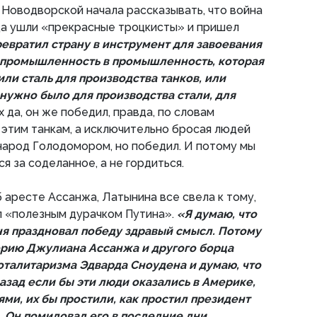
 Новодворской начала рассказывать, что война
огда ушли «прекрасные троцкисты» и пришел
евратил страну в инструмент для завоевания
 промышленность в промышленность, которая
или сталь для производства танков, или
 нужно было для производства стали, для
х да, он же победил, правда, по словам
 этим танкам, а исключительно бросая людей
 народ Голодомором, но победил. И потому мы
я за соделанное, а не гордиться.
б аресте Ассанжа, Латынина все свела к тому,
ал «полезным дурачком Путина».
«Я думаю, что
ня праздновал победу здравый смысл. Потому
торию Джулиана Ассанжа и другого борца
оталитаризма Эдварда Сноудена и думаю, что
азад если бы эти люди оказались в Америке,
ями, их бы простили, как простил президент
 Он помиловал его в последние дни