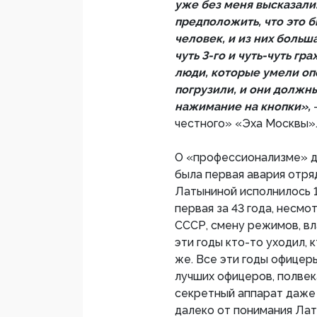
уже без меня высказали
предположить, что это бы
человек, и из них больша
чуть 3-го и чуть-чуть г
люди, которые умели оп
погрузили, и они должн
нажимание на кнопки»,
честного» «Эха Москвы»
О «профессионализме» да
была первая авария отряд
Латыниной исполнилось 1
первая за 43 года, несмо
СССР, смену режимов, вла
эти годы кто-то уходил, 
же. Все эти годы офицер
лучших офицеров, полвек
секретный аппарат даже
далеко от понимания Лат