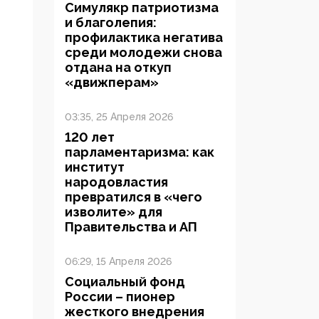
Симулякр патриотизма
и благолепия:
профилактика негатива
среди молодежи снова
отдана на откуп
«движперам»
03:35, 25 Апреля 2026
120 лет
парламентаризма: как
институт
народовластия
превратился в «чего
изволите» для
Правительства и АП
06:29, 15 Апреля 2026
Социальный фонд
России – пионер
жесткого внедрения