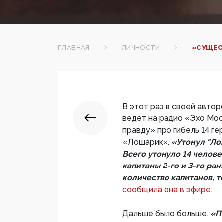
ГЛАВНАЯ
ЛИЧНОСТИ
«СУЩЕС
В этот раз в своей авто
ведет на радио «Эхо Мо
правду» про гибель 14 г
«Лошарик».
«Утонул "Лош
Всего утонуло 14 челов
капитаны 2-го и 3-го ра
количество капитанов, 
сообщила она в эфире.
Дальше было больше.
«П