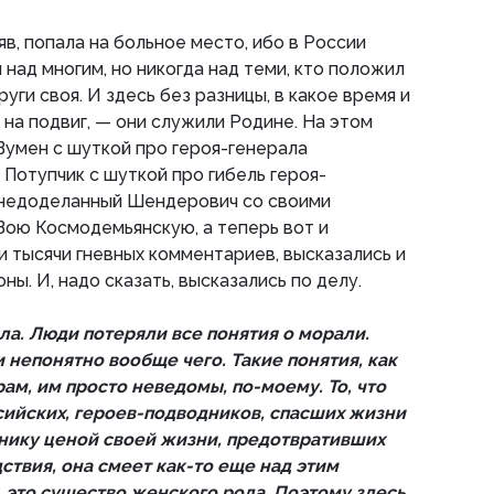
няв, попала на больное место, ибо в России
над многим, но никогда над теми, кто положил
руги своя. И здесь без разницы, в какое время и
 на подвиг, — они служили Родине. На этом
умен с шуткой про героя-генерала
Потупчик с шуткой про гибель героя-
недоделанный Шендерович со своими
Зою Космодемьянскую, а теперь вот и
и тысячи гневных комментариев, высказались и
ы. И, надо сказать, высказались по делу.
зла. Люди потеряли все понятия о морали.
и непонятно вообще чего. Такие понятия, как
рам, им просто неведомы, по-моему. То, что
ийских, героев-подводников, спасших жизни
нику ценой своей жизни, предотвративших
ствия, она смеет как-то еще над этим
 это существо женского рода. Поэтому здесь