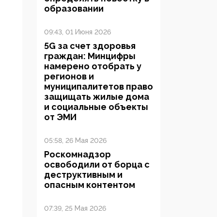
образовании
09:43, 01 Июня 2026
5G за счет здоровья
граждан: Минцифры
намерено отобрать у
регионов и
муниципалитетов право
защищать жилые дома
и социальные объекты
от ЭМИ
05:58, 26 Мая 2026
Роскомнадзор
освободили от борца с
деструктивным и
опасным контентом
07:39, 25 Мая 2026