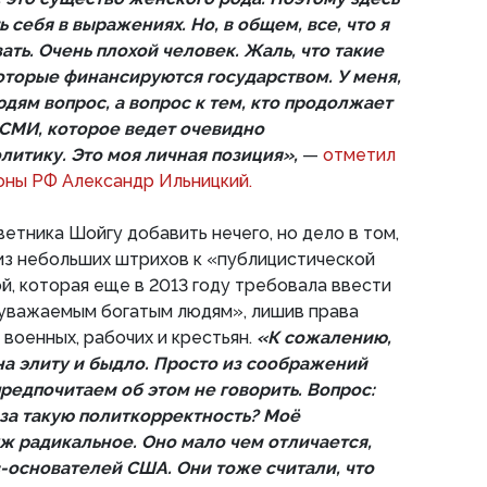
 себя в выражениях. Но, в общем, все, что я
зать. Очень плохой человек. Жаль, что такие
оторые финансируются государством. У меня,
юдям вопрос, а вопрос к тем, кто продолжает
СМИ, которое ведет очевидно
литику. Это моя личная позиция»,
—
отметил
оны РФ Александр Ильницкий.
ветника Шойгу добавить нечего, но дело в том,
 из небольших штрихов к «публицистической
, которая еще в 2013 году требовала ввести
«уважаемым богатым людям», лишив права
 военных, рабочих и крестьян.
«К сожалению,
на элиту и быдло. Просто из соображений
редпочитаем об этом не говорить. Вопрос:
за такую политкорректность? Моё
ж радикальное. Оно мало чем отличается,
в-основателей США. Они тоже считали, что