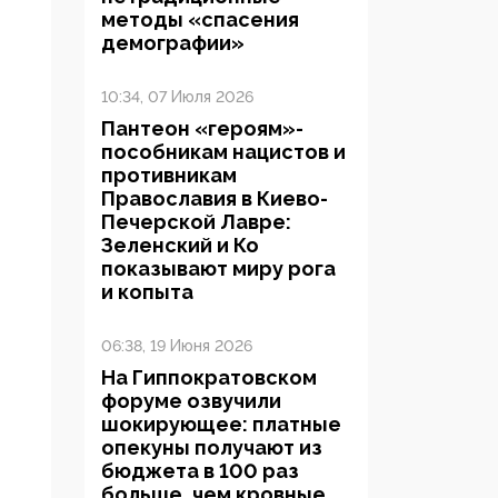
методы «спасения
демографии»
10:34, 07 Июля 2026
Пантеон «героям»-
пособникам нацистов и
противникам
Православия в Киево-
Печерской Лавре:
Зеленский и Ко
показывают миру рога
и копыта
06:38, 19 Июня 2026
На Гиппократовском
форуме озвучили
шокирующее: платные
опекуны получают из
бюджета в 100 раз
больше, чем кровные