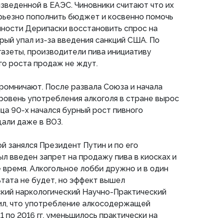
зведенной в ЕАЭС. Чиновники считают что их
ьезно пополнить бюджет и косвенно помочь
ости Дерипаски восстановить спрос на
рый упал из-за введения санкций США. По
азеты, производители пива инициативу
о роста продаж не ждут.
скромничают. После развала Союза и начала
ровень употребления алкоголя в стране вырос
онца 90-х начался бурный рост пивного
щали даже в ВОЗ.
й занялся Президент Путин и по его
ыл введен запрет на продажу пива в киосках и
е время. Алкогольное лобби дружно и в один
ьтата не будет, но эффект вышел
ский наркологический Научно-Практический
щил, что употребление алкосодержащей
1 по 2016 гг. уменьшилось практически на