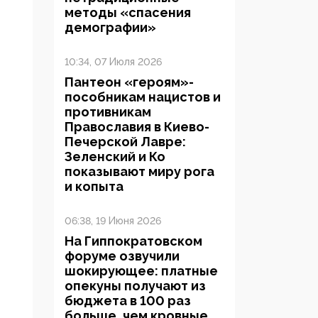
методы «спасения
демографии»
10:34, 07 Июля 2026
Пантеон «героям»-
пособникам нацистов и
противникам
Православия в Киево-
Печерской Лавре:
Зеленский и Ко
показывают миру рога
и копыта
06:38, 19 Июня 2026
На Гиппократовском
форуме озвучили
шокирующее: платные
опекуны получают из
бюджета в 100 раз
больше, чем кровные