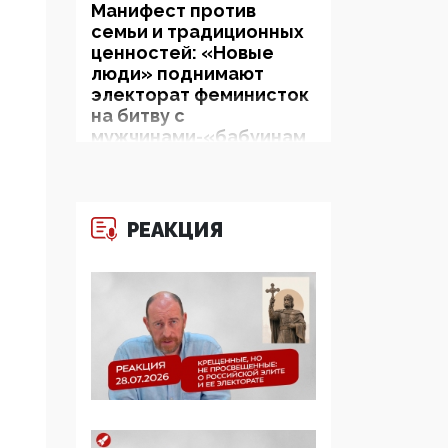
Манифест против
семьи и традиционных
ценностей: «Новые
люди» поднимают
электорат феминисток
на битву с
мужчинами-«бабуинам
и»
05:08, 15 Мая 2026
РЕАКЦИЯ
Эзотерика,
инфоцыганство и
лженаука под ширмой
защиты традиционных
ценностей: кто и с чем
выступал на форуме
«Россия 809. Традиции
будущего»
09:40, 06 Мая 2026