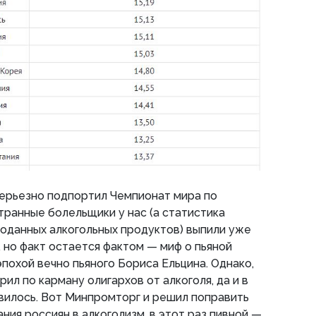
серьезно подпортил Чемпионат мира по
странные болельщики у нас (а статистика
оданных алкогольных продуктов) выпили уже
, но факт остается фактом — миф о пьяной
похой вечно пьяного Бориса Ельцина. Однако,
ил по карману олигархов от алкоголя, да и в
вилось. Вот Минпромторг и решил поправить
ания россиян в алкоголизм, в этот раз пивной —