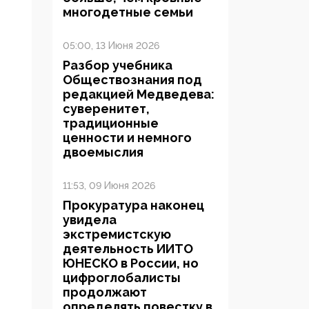
многодетные семьи
05:00, 13 Июня 2026
Разбор учебника
Обществознания под
редакцией Медведева:
суверенитет,
традиционные
ценности и немного
двоемыслия
11:53, 09 Июня 2026
Прокуратура наконец
увидела
экстремистскую
деятельность ИИТО
ЮНЕСКО в России, но
цифроглобалисты
продолжают
определять повестку в