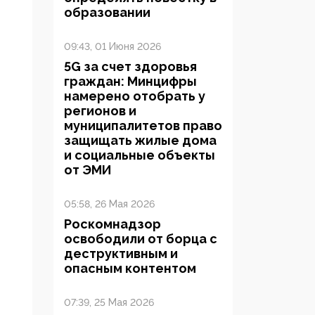
образовании
09:43, 01 Июня 2026
5G за счет здоровья
граждан: Минцифры
намерено отобрать у
регионов и
муниципалитетов право
защищать жилые дома
и социальные объекты
от ЭМИ
05:58, 26 Мая 2026
Роскомнадзор
освободили от борца с
деструктивным и
опасным контентом
07:39, 25 Мая 2026