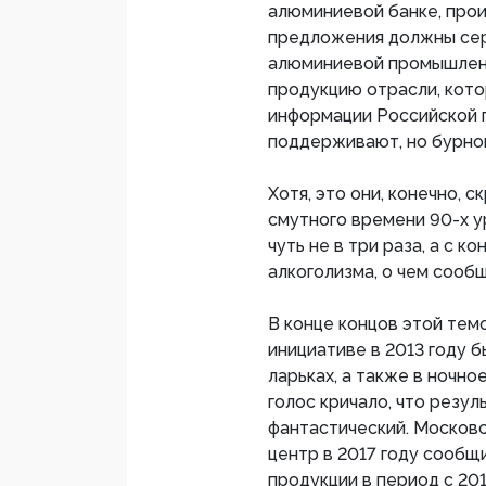
алюминиевой банке, прои
предложения должны сер
алюминиевой промышленн
продукцию отрасли, кото
информации Российской г
поддерживают, но бурног
Хотя, это они, конечно, 
смутного времени 90-х у
чуть не в три раза, а с к
алкоголизма, о чем сооб
В конце концов этой темо
инициативе в 2013 году б
ларьках, а также в ночно
голос кричало, что резул
фантастический. Москов
центр в 2017 году сооб
продукции в период с 201