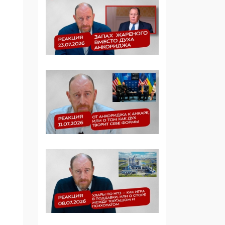
Симулякр патриотизма
и благолепия:
профилактика негатива
среди молодежи снова
отдана на откуп
«движперам»
03:35, 25 Апреля 2026
120 лет
парламентаризма: как
институт
народовластия
превратился в «чего
изволите» для
Правительства и АП
06:29, 15 Апреля 2026
Социальный фонд
России – пионер
жесткого внедрения