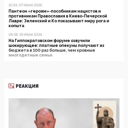
10:34, 07 Июля 2026
Пантеон «героям»-пособникам нацистов и
противникам Православия в Киево-Печерской
Лавре: Зеленский и Ко показывают миру рога и
копыта
06:38, 19 Июня 2026
На Гиппократовском форуме озвучили
шокирующее: платные опекуны получают из
бюджета в 100 раз больше, чем кровные
многодетные семьи
05:00, 13 Июня 2026
Разбор учебника Обществознания под редакцией
Медведева: суверенитет, традиционные ценности
и немного двоемыслия
РЕАКЦИЯ
11:53, 09 Июня 2026
Прокуратура наконец увидела экстремистскую
деятельность ИИТО ЮНЕСКО в России, но
цифроглобалисты продолжают определять
повестку в образовании
09:43, 01 Июня 2026
5G за счет здоровья граждан: Минцифры намерено