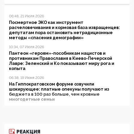
06:48, 21 Июля 2026
Посмертное ЭКО как инструмент
расчеловечивания и кормовая база извращенцев:
депутатам пора остановить нетрадиционные
методы «спасения демографии»
10:34, 07 Июля 2026
Пантеон «героям»-пособникам нацистов и
противникам Православия в Киево-Печерской
Лавре: Зеленский и Ко показывают миру рога и
копыта
06:38, 19 Июня 2026
На Гиппократовском форуме озвучили
шокирующее: платные опекуны получают из
бюджета в 100 раз больше, чем кровные
многодетные семьи
05:00, 13 Июня 2026
Разбор учебника Обществознания под редакцией
Медведева: суверенитет, традиционные ценности
и немного двоемыслия
РЕАКЦИЯ