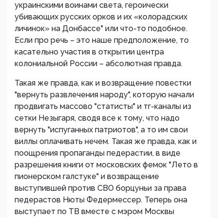
украинскими воинами света, героически
убивающих русских орков и их «колорадских
личинок» на Донбассе" или что-то подобное.
Если про речь – это наше предположение, то
касательно участия в открытии центра
колониальной России – абсолютная правда.
Такая же правда, как и возвращение повестки
"вернуть развлечения народу", которую начали
продвигать массово "статисты" и тг-каналы из
сетки Незыгаря, сводя все к тому, что надо
вернуть "испуганных патриотов", а то им свои
виллы оплачивать нечем. Такая же правда, как и
поощрения пропаганды педерастии, в виде
разрешения книги от московских фемок "Лето в
пионерском галстуке" и возвращение
выступившей против СВО борцуньи за права
педерастов Нюты Федермессер. Теперь она
выступает по ТВ вместе с мэром Москвы