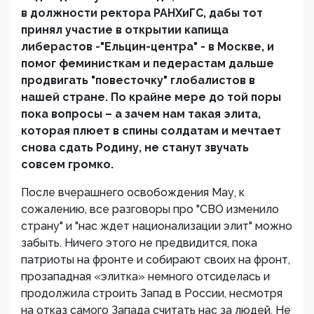
в должности ректора РАНХиГС, дабы тот
принял участие в открытии капища
либерастов -"Ельцин-центра" - в Москве, и
помог феминисткам и педерастам дальше
продвигать "повесточку" глобалистов в
нашей стране. По крайне мере до той поры
пока вопросы – а зачем нам такая элита,
которая плюет в спины солдатам и мечтает
снова сдать Родину, не станут звучать
совсем громко.
После вчерашнего освобождения Мау, к
сожалению, все разговоры про "СВО изменило
страну" и "нас ждет национализации элит" можно
забыть. Ничего этого не предвидится, пока
патриоты на фронте и собирают своих на фронт,
прозападная «элитка» немного отсиделась и
продолжила строить Запад в России, несмотря
на отказ самого Запада считать нас за людей. Не