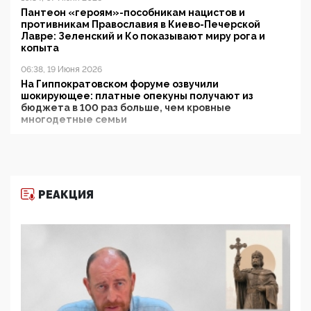
Пантеон «героям»-пособникам нацистов и
противникам Православия в Киево-Печерской
Лавре: Зеленский и Ко показывают миру рога и
копыта
06:38, 19 Июня 2026
На Гиппократовском форуме озвучили
шокирующее: платные опекуны получают из
бюджета в 100 раз больше, чем кровные
многодетные семьи
05:00, 13 Июня 2026
Разбор учебника Обществознания под редакцией
Медведева: суверенитет, традиционные ценности
и немного двоемыслия
РЕАКЦИЯ
11:53, 09 Июня 2026
Прокуратура наконец увидела экстремистскую
деятельность ИИТО ЮНЕСКО в России, но
цифроглобалисты продолжают определять
повестку в образовании
09:43, 01 Июня 2026
5G за счет здоровья граждан: Минцифры намерено
отобрать у регионов и муниципалитетов право
защищать жилые дома и социальные объекты от