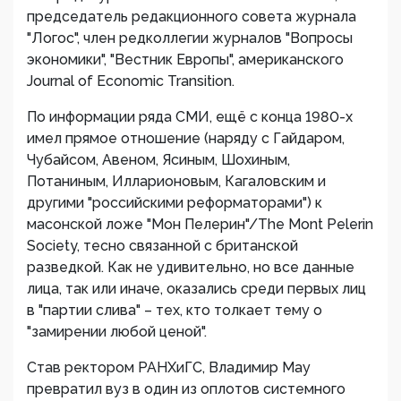
председатель редакционного совета журнала
"Логос", член редколлегии журналов "Вопросы
экономики", "Вестник Европы", американского
Journal of Economic Transition.
По информации ряда СМИ, ещё с конца 1980-х
имел прямое отношение (наряду с Гайдаром,
Чубайсом, Авеном, Ясиным, Шохиным,
Потаниным, Илларионовым, Кагаловским и
другими "российскими реформаторами") к
масонской ложе "Мон Пелерин"/The Mont Pelerin
Society, тесно связанной с британской
разведкой. Как не удивительно, но все данные
лица, так или иначе, оказались среди первых лиц
в "партии слива" – тех, кто толкает тему о
"замирении любой ценой".
Став ректором РАНХиГС, Владимир Мау
превратил вуз в один из оплотов системного