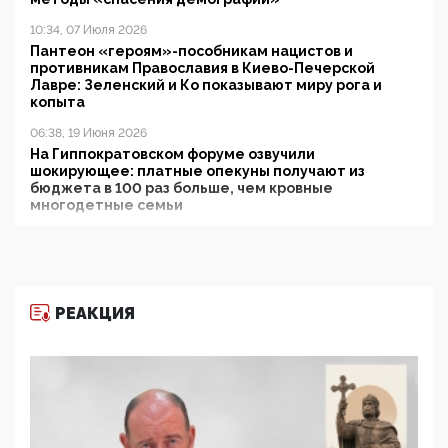
10:34, 07 Июля 2026
Пантеон «героям»-пособникам нацистов и
противникам Православия в Киево-Печерской
Лавре: Зеленский и Ко показывают миру рога и
копыта
06:38, 19 Июня 2026
На Гиппократовском форуме озвучили
шокирующее: платные опекуны получают из
бюджета в 100 раз больше, чем кровные
многодетные семьи
05:00, 13 Июня 2026
Разбор учебника Обществознания под редакцией
Медведева: суверенитет, традиционные ценности
и немного двоемыслия
РЕАКЦИЯ
11:53, 09 Июня 2026
Прокуратура наконец увидела экстремистскую
деятельность ИИТО ЮНЕСКО в России, но
цифроглобалисты продолжают определять
повестку в образовании
09:43, 01 Июня 2026
5G за счет здоровья граждан: Минцифры намерено