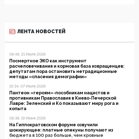
ЛЕНТА НОВОСТЕЙ
06:48, 21 Июля 2026
Посмертное ЭКО как инструмент
расчеловечивания и кормовая база извращенцев:
депутатам пора остановить нетрадиционные
методы «спасения демографии»
10:34, 07 Июля 2026
Пантеон «героям»-пособникам нацистов и
противникам Православия в Киево-Печерской
Лавре: Зеленский и Ко показывают миру рога и
копыта
06:38, 19 Июня 2026
На Гиппократовском форуме озвучили
шокирующее: платные опекуны получают из
бюджета в 100 раз больше, чем кровные