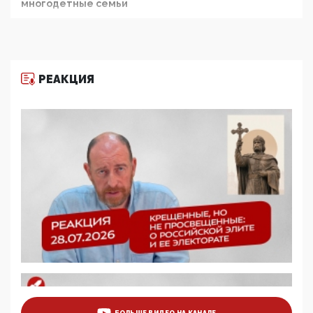
многодетные семьи
05:00, 13 Июня 2026
Разбор учебника Обществознания под редакцией
Медведева: суверенитет, традиционные ценности
и немного двоемыслия
РЕАКЦИЯ
11:53, 09 Июня 2026
Прокуратура наконец увидела экстремистскую
деятельность ИИТО ЮНЕСКО в России, но
цифроглобалисты продолжают определять
повестку в образовании
09:43, 01 Июня 2026
5G за счет здоровья граждан: Минцифры намерено
отобрать у регионов и муниципалитетов право
защищать жилые дома и социальные объекты от
ЭМИ
05:58, 26 Мая 2026
Роскомнадзор освободили от борца с
деструктивным и опасным контентом
07:39, 25 Мая 2026
Манифест против семьи и традиционных
ценностей: «Новые люди» поднимают электорат
БОЛЬШЕ ВИДЕО НА КАНАЛЕ