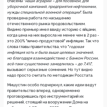
спасены "
наши аграрии – для посевной, для
уборочной кампаний, предприятия нефтехимии,
нужды специальной военной операции
". Была
проведена работа по насыщению
отечественного рынка продоволь­ствием.
Видимо премьер имел ввиду историю с яйцами,
когда цена на них выросла не менее чем в 2 раз -
это 200% "яично-продуктовой" инфляции. Так что
слова главы правительства, что "
годовая
инфляция хоть и была выше целевых значений,
но благодаря взаимодействию с Банком России,
всё‑таки существенно замедлилась – до 7,4%
",
вызывают серьезные сомнения. Но тут видно
надо просто считать по методикам Росстата.
Мишустин особо подчеркнул, какие идеи ведут
правительство вперед, одновременно
проговорившись про инструментарий их
решений, стоящий на вооружении Дома на