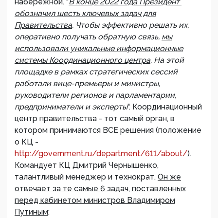
набережной. "
В конце 2022 года Президент
обозначил шесть ключевых задач для
Правительства
. Чтобы эффективно решать их,
оперативно получать обратную связь,
мы
использовали уникальные информационные
системы Координационного центра
. На этой
площадке в рамках стратегических сессий
работали вице-премьеры и министры,
руководители регионов и парламентарии,
предприниматели и эксперты
". Координационный
центр правительства - тот самый орган, в
котором принимаются ВСЕ решения (положение
о КЦ -
http://government.ru/department/611/about/
).
Командует КЦ Дмитрий Чернышенко,
талантливый менеджер и технократ.
Он же
отвечает за те самые 6 задач, поставленных
перед кабинетом министров Владимиром
Путиным
: