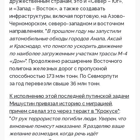
дружественным странам, это и «Север – Юг»,
и «Запад – Восток», а также создавать
инфраструктуры, включая портовую, на Азово-
Черноморском, северо-западном и восточном
направлениях. "
В прошлом году мы запустили
автомобильные обходы городов Анапа, Аксай
и Краснодар, что помогло ускорить движение
по наиболее загруженным участкам трассы М-4
«Дон»
". Продолжено расширение Восточного
полигона железных дорог с пропускной
способностью 173 млн тонн. По Севморпути
за год перевезли свыше 36 млн тонн.
К исполнению этой последней путинской задачи
Мишустин привязал историю с миграцией,
причем сделал это через теракт в "Крокусе"
:
"
От рук террористов погибли люди. Уверен, что
виновные понесут наказание. Я разделяю ваше
желание возмездия, когда речь идёт