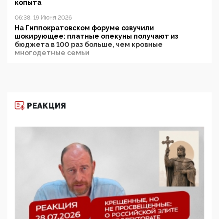
копыта
06:38, 19 Июня 2026
На Гиппократовском форуме озвучили
шокирующее: платные опекуны получают из
бюджета в 100 раз больше, чем кровные
многодетные семьи
05:00, 13 Июня 2026
Разбор учебника Обществознания под редакцией
Медведева: суверенитет, традиционные ценности
и немного двоемыслия
РЕАКЦИЯ
11:53, 09 Июня 2026
Прокуратура наконец увидела экстремистскую
деятельность ИИТО ЮНЕСКО в России, но
цифроглобалисты продолжают определять
повестку в образовании
09:43, 01 Июня 2026
5G за счет здоровья граждан: Минцифры намерено
отобрать у регионов и муниципалитетов право
защищать жилые дома и социальные объекты от
ЭМИ
05:58, 26 Мая 2026