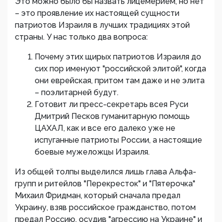
Это можно было бы назвать лицемерием, но нет
– это проявление их настоящей сущности
патриотов Израиля в лучших традициях этой
страны. У нас только два вопроса:
Почему этих щирых патриотов Израиля до
сих пор именуют "российской элитой", когда
они еврейская, притом там даже и не элита
– поэлитарней будут.
Готовит ли пресс-секретарь всея Руси
Дмитрий Песков гуманитарную помощь
ЦАХАЛ, как и все его далеко уже не
испуганные патриоты России, а настоящие
боевые мужеложцы Израиля.
Из общей толпы выделился лишь глава Альфа-
групп и ритейлов "Перекресток" и "Пятерочка"
Михаил Фридман, который сначала предал
Украину, взяв российское гражданство, потом
предал Россию, осудив "агрессию на Украине" и