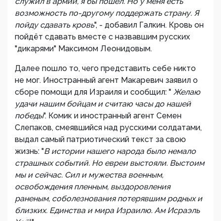
служил в армии, я бы пошел. Но у меня есть
возможность по-другому поддержать страну. Я
пойду сдавать кровь
", - добавил Галкин. Кровь он
пойдёт сдавать вместе с назвавшим русских
"дикарями" Максимом Леонидовым.
Далее пошло то, чего представить себе никто
не мог. Иностранный агент Макаревич заявил о
сборе помощи для Израиля и сообщил: "
Желаю
удачи нашим бойцам и считаю часы до нашей
победы
". Комик и иностранный агент Семен
Слепаков, смеявшийся над русскими солдатами,
выдал самый патриотический текст за свою
жизнь: "
В истории нашего народа было немало
страшных событий. Но евреи выстояли. Выстоим
мы и сейчас. Сил и мужества военным,
освобождения пленным, выздоровления
раненым, соболезнования потерявшим родных и
близких. Единства и мира Израилю. Ам Исраэль