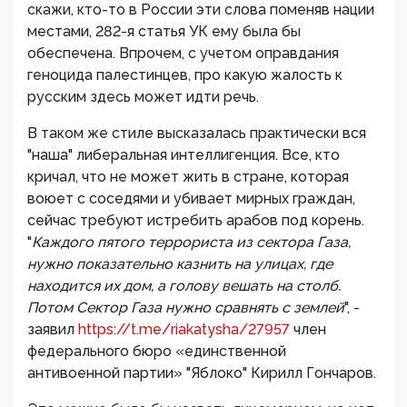
скажи, кто-то в России эти слова поменяв нации
местами, 282-я статья УК ему была бы
обеспечена. Впрочем, с учетом оправдания
геноцида палестинцев, про какую жалость к
русским здесь может идти речь.
В таком же стиле высказалась практически вся
"наша" либеральная интеллигенция. Все, кто
кричал, что не может жить в стране, которая
воюет с соседями и убивает мирных граждан,
сейчас требуют истребить арабов под корень.
"
Каждого пятого террориста из сектора Газа,
нужно показательно казнить на улицах, где
находится их дом, а голову вешать на столб.
Потом Сектор Газа нужно сравнять с землей
", -
заявил
https://t.me/riakatysha/27957
член
федерального бюро «единственной
антивоенной партии» "Яблоко" Кирилл Гончаров.