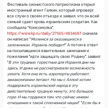
Фестиваль сионистского патриотизма открыл
иностранный агент Галкин, который опроверг
все слухи о своем отъезде и заявил, что он всей
семьей сдает кровь израильским солдатам. Как
сообщила "Комсомолка",
https://www.kp.ru/daily/27565/4834687
сначала
он написал: "
Молимся за оказавшихся в
заложниках. Израиль победит
!" А потом в ответ
на посыпавшиеся язвительные замечания и
пожелания "идти защищать свою Родину", заявил:
"
В эти трудные, горестные для Израиля дни мы
здесь. И даже не рассматривали возможность
уехать. Хотя она есть, аэропорты работают,
авиакомпании летают. Но мы с Аллой хотим
поддержать израильский народ в эту
действительно трудную минуту, это большое
горе. И мы гордимся тем, что сейчас имеем
отношение к такой сплоченной нации
". "
Если бы я