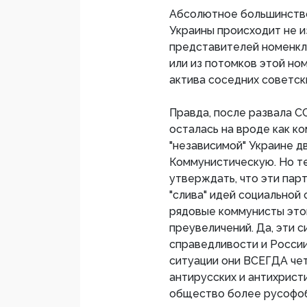
Абсолютное большинств
Украины происходит не и
представителей номенкл
или из потомков этой но
актива соседних советск
Правда, после развала 
осталась на вроде как ко
"независимой" Украине д
Коммунистическую. Но т
утверждать, что эти пар
"слива" идей социальной 
рядовые коммунисты этог
преувеличений. Да, эти 
справедливости и Росси
ситуации они ВСЕГДА чет
антирусских и антихрист
общество более русофоб