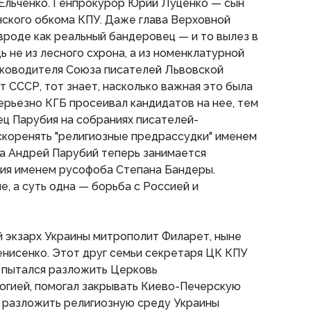
Ельченко. Генпрокурор Юрий Луценко — сын
ского обкома КПУ. Даже глава Верховной
роде как реальный бандеровец — и то вылез в
 не из лесного схрона, а из номенклатурной
уководителя Союза писателей Львовской
т СССР, тот знает, насколько важная это была
ерьезно КГБ просеивал кандидатов на нее, тем
ц Парубия на собраниях писателей-
скоренять "религиозные предрассудки" именем
а Андрей Парубий теперь занимается
ия именем русофоба Степана Бандеры.
е, а суть одна — борьба с Россией и
 экзарх Украины митрополит Филарет, ныне
нисенко. Этот друг семьи секретаря ЦК КПУ
 пытался разложить Церковь
огией, помогал закрывать Киево-Печерскую
я разложить религиозную среду Украины