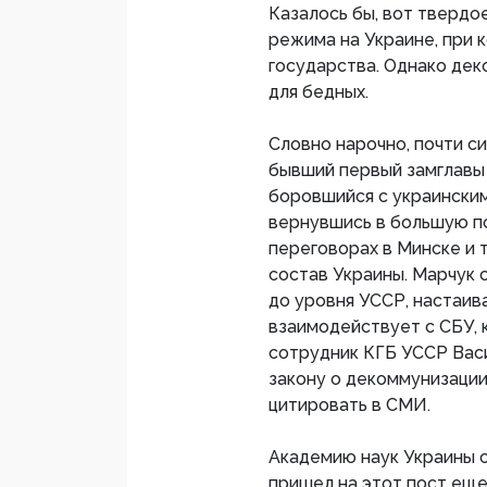
Казалось бы, вот твердо
режима на Украине, при 
государства. Однако дек
для бедных.
Словно нарочно, почти с
бывший первый замглавы 
боровшийся с украинским
вернувшись в большую по
переговорах в Минске и 
состав Украины. Марчук 
до уровня УССР, настаив
взаимодействует с СБУ, 
сотрудник КГБ УССР Васил
закону о декоммунизаци
цитировать в СМИ.
Академию наук Украины с
пришел на этот пост еще 