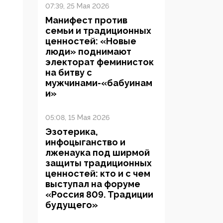
07:39, 25 Мая 2026
Манифест против
семьи и традиционных
ценностей: «Новые
люди» поднимают
электорат феминисток
на битву с
мужчинами-«бабуинам
и»
05:08, 15 Мая 2026
Эзотерика,
инфоцыганство и
лженаука под ширмой
защиты традиционных
ценностей: кто и с чем
выступал на форуме
«Россия 809. Традиции
будущего»