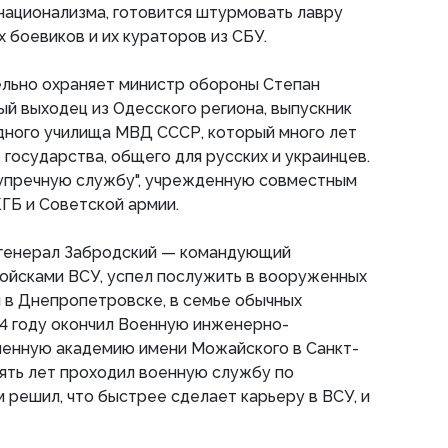
национализма, готовится штурмовать лавру
 боевиков и их кураторов из СБУ.
ельно охраняет министр обороны Степан
й выходец из Одесского региона, выпускник
дного училища МВД СССР, который много лет
 государства, общего для русских и украинцев.
зупречную службу", учрежденную совместным
ГБ и Советской армии.
генерал Забродский — командующий
йсками ВСУ, успел послужить в вооруженных
я в Днепропетровске, в семье обычных
94 году окончил Военную инженерно-
енную академию имени Можайского в Санкт-
пять лет проходил военную службу по
м решил, что быстрее сделает карьеру в ВСУ, и