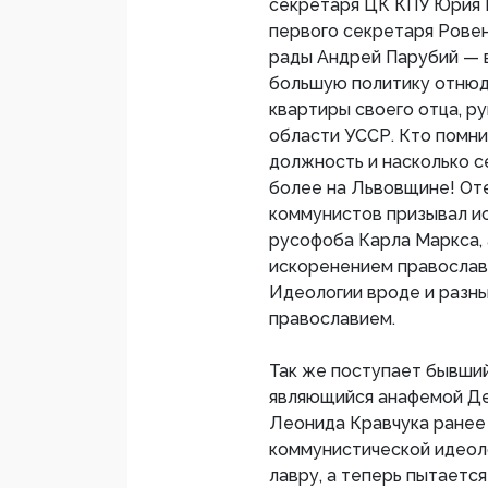
секретаря ЦК КПУ Юрия 
первого секретаря Ровен
рады Андрей Парубий — в
большую политику отнюдь
квартиры своего отца, р
области УССР. Кто помни
должность и насколько с
более на Львовщине! Оте
коммунистов призывал и
русофоба Карла Маркса, 
искоренением православ
Идеологии вроде и разны
православием.
Так же поступает бывший
являющийся анафемой Де
Леонида Кравчука ранее
коммунистической идеол
лавру, а теперь пытаетс