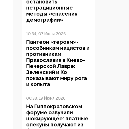
остановить
нетрадиционные
методы «спасения
демографии»
10:34, 07 Июля 2026
Пантеон «героям»-
пособникам нацистов и
противникам
Православия в Киево-
Печерской Лавре:
Зеленский и Ко
показывают миру рога
и копыта
06:38, 19 Июня 2026
На Гиппократовском
форуме озвучили
шокирующее: платные
опекуны получают из