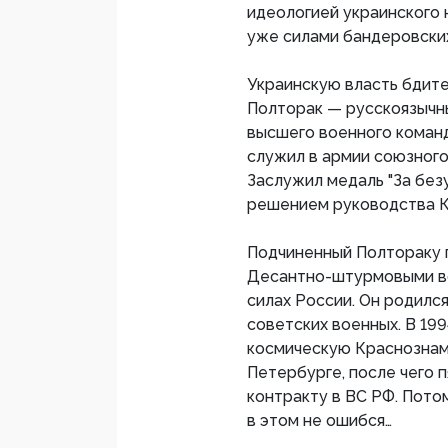
идеологией украинского 
уже силами бандеровских
Украинскую власть бдит
Полторак — русскоязычны
высшего военного коман
служил в армии союзного
Заслужил медаль "За бе
решением руководства К
Подчиненный Полтораку 
Десантно-штурмовыми во
силах России. Он родилс
советских военных. В 19
космическую Краснознам
Петербурге, после чего 
контракту в ВС РФ. Пото
в этом не ошибся…