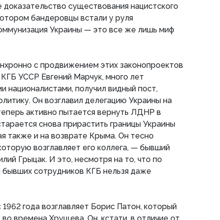
е доказательство существования нацистского
котором бандеровцы встали у руля
оммунизация Украины — это все же лишь миф
инхронно с продвижением этих законопроектов
КГБ УССР Евгений Марчук, много лет
и националистами, получил видный пост,
литику. Он возглавил делегацию Украины на
теперь активно пытается вернуть ЛДНР в
старается снова прирастить границы Украины
ая также и на возврате Крыма. Он тесно
которую возглавляет его коллега, — бывший
ий Грыцак. И это, несмотря на то, что по
и бывших сотрудников КГБ нельзя даже
 1962 года возглавляет Борис Патон, который
во времена Хрущева. Он, кстати, в отличие от