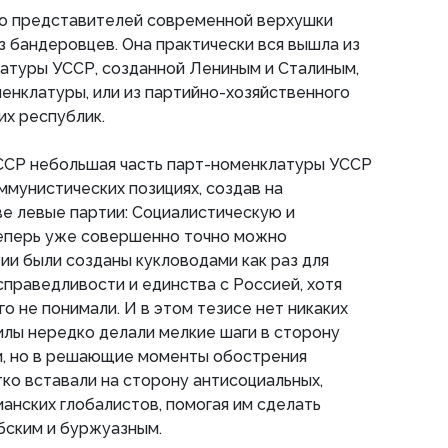
о представителей современной верхушки
з бандеровцев. Она практически вся вышла из
атуры УССР, созданной Лениным и Сталиным,
менклатуры, или из партийно-хозяйственного
их республик.
СССР небольшая часть парт-номенклатуры УССР
ммунистических позициях, создав на
ве левые партии: Социалистическую и
еперь уже совершенно точно можно
тии были созданы кукловодами как раз для
справедливости и единства с Россией, хотя
о не понимали. И в этом тезисе нет никаких
силы нередко делали мелкие шаги в сторону
и, но в решающие моменты обострения
ко вставали на сторону антисоциальных,
ианских глобалистов, помогая им сделать
ским и буржуазным.