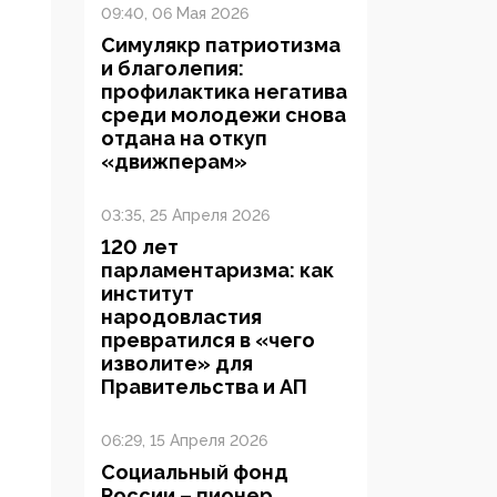
09:40, 06 Мая 2026
Симулякр патриотизма
и благолепия:
профилактика негатива
среди молодежи снова
отдана на откуп
«движперам»
03:35, 25 Апреля 2026
120 лет
парламентаризма: как
институт
народовластия
превратился в «чего
изволите» для
Правительства и АП
06:29, 15 Апреля 2026
Социальный фонд
России – пионер