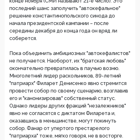
конце ноября (СМИ называют 21-е число). Это
последний шанс заполучить "автокефальное"
решение константинопольского синода до
начала президентской кампании – после
середины декабря до конца года он вряд ли
соберется.
Пока объединить амбициозных "автокефалистов"
не получается. Наоборот, их "братская любовь"
окончательно превратилась в паучью возню.
Многолетний лидер раскольников, 89-летний
"патриарх" Филарет Денисенко явно стремится
провести собор по своему сценарию, возглавив
его и "канонизировав" собственный статус.
Однако лидеры других фракций "незалежников"
явно не согласятся с диктатом Филарета и,
оказавшись в меньшинстве, могут покинуть
собор. Фанар от упертого престарелого
"патриарха" тоже, мягко говоря, не в восторге.