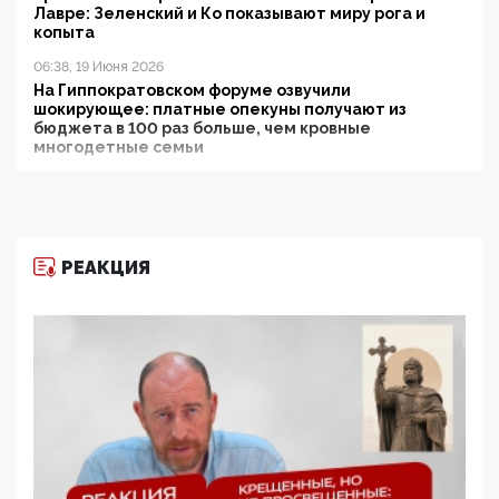
Лавре: Зеленский и Ко показывают миру рога и
копыта
06:38, 19 Июня 2026
На Гиппократовском форуме озвучили
шокирующее: платные опекуны получают из
бюджета в 100 раз больше, чем кровные
многодетные семьи
05:00, 13 Июня 2026
Разбор учебника Обществознания под редакцией
Медведева: суверенитет, традиционные ценности
и немного двоемыслия
РЕАКЦИЯ
11:53, 09 Июня 2026
Прокуратура наконец увидела экстремистскую
деятельность ИИТО ЮНЕСКО в России, но
цифроглобалисты продолжают определять
повестку в образовании
09:43, 01 Июня 2026
5G за счет здоровья граждан: Минцифры намерено
отобрать у регионов и муниципалитетов право
защищать жилые дома и социальные объекты от
ЭМИ