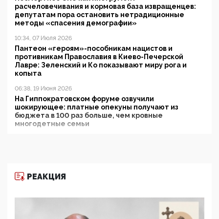
расчеловечивания и кормовая база извращенцев:
депутатам пора остановить нетрадиционные
методы «спасения демографии»
10:34, 07 Июля 2026
Пантеон «героям»-пособникам нацистов и
противникам Православия в Киево-Печерской
Лавре: Зеленский и Ко показывают миру рога и
копыта
06:38, 19 Июня 2026
На Гиппократовском форуме озвучили
шокирующее: платные опекуны получают из
бюджета в 100 раз больше, чем кровные
многодетные семьи
05:00, 13 Июня 2026
Разбор учебника Обществознания под редакцией
Медведева: суверенитет, традиционные ценности
и немного двоемыслия
РЕАКЦИЯ
11:53, 09 Июня 2026
Прокуратура наконец увидела экстремистскую
деятельность ИИТО ЮНЕСКО в России, но
цифроглобалисты продолжают определять
повестку в образовании