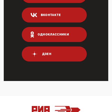
04:47, 10 Апреля 2026
ИНН для переводов по СБП это первый шаг из
ВКОНТАКТЕ
логических двухЗаполнение ИНН при любых
переводах по ...
03:35, 10 Апреля 2026
Суммарное вознаграждение менеджменту в 15
ОДНОКЛАССНИКИ
крупных банках по итогам 2025 года превысило 63
млрд руб. ...
03:01, 10 Апреля 2026
Террорист и убийца Буданов вальяжно сообщил,
ДЗЕН
что союзники просили Киев не наносить удары по
энергети...
01:54, 10 Апреля 2026
ПрезидентПутинвчера вечером обьявил
Пасхальное перемирие с 16 часов субботы до конца
дня Воскресен...
01:09, 10 Апреля 2026
Цифроконцлагерь работает только на
входМошенники активно пользуются аккаунтами на
Госуслугах уме...