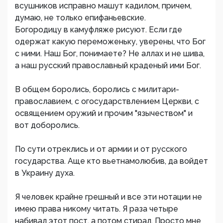
всушников исправно машут кадилом, причем,
думаю, не только епифаньевские.
Богородицу в камуфляже рисуют. Если где
одержат какую переможеньку, уверены, что Бог
с ними. Наш Бог, понимаете? Не аллах и не шива,
а наш русский православный краденый ими Бог.
В общем боролись, боролись с милитари-
православием, с огосударствлением Церкви, с
освящением оружий и прочим "язычеством" и
вот доборолись.
По сути отреклись и от армии и от русского
государства. Аще кто вьетнамолюбив, да войдет
в Украину духа.
Я человек крайне грешный и все эти нотации не
имею права никому читать. Я раза четыре
набивал этот пост, а потом стирал. Просто мне