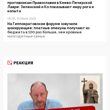
противникам Православия в Киево-Печерской
Лавре: Зеленский и Ко показывают миру рога и
копыта
06:38, 19 Июня 2026
На Гиппократовском форуме озвучили
шокирующее: платные опекуны получают из
бюджета в 100 раз больше, чем кровные
многодетные семьи
05:00, 13 Июня 2026
Разбор учебника Обществознания под редакцией
Медведева: суверенитет, традиционные ценности
и немного двоемыслия
РЕАКЦИЯ
11:53, 09 Июня 2026
Прокуратура наконец увидела экстремистскую
деятельность ИИТО ЮНЕСКО в России, но
цифроглобалисты продолжают определять
повестку в образовании
09:43, 01 Июня 2026
5G за счет здоровья граждан: Минцифры намерено
отобрать у регионов и муниципалитетов право
защищать жилые дома и социальные объекты от
ЭМИ