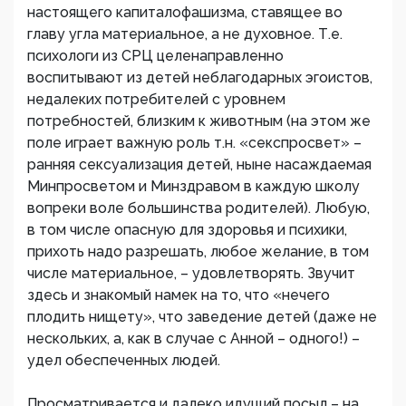
настоящего капиталофашизма, ставящее во
главу угла материальное, а не духовное. Т.е.
психологи из СРЦ целенаправленно
воспитывают из детей неблагодарных эгоистов,
недалеких потребителей с уровнем
потребностей, близким к животным (на этом же
поле играет важную роль т.н. «секспросвет» –
ранняя сексуализация детей, ныне насаждаемая
Минпросветом и Минздравом в каждую школу
вопреки воле большинства родителей). Любую,
в том числе опасную для здоровья и психики,
прихоть надо разрешать, любое желание, в том
числе материальное, – удовлетворять. Звучит
здесь и знакомый намек на то, что «нечего
плодить нищету», что заведение детей (даже не
нескольких, а, как в случае с Анной – одного!) –
удел обеспеченных людей.
Просматривается и далеко идущий посыл – на