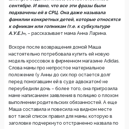
сентябре. И явно, что все эти фразы были
подхвачены ей в СРЦ. Она даже называла
фамилии конкретных детей, которые относятся
к офникам или гопникам (т.е. к субкультуре
А.У.Е.)»,
– рассказывает мама Анна Ларина.
Вскоре после возвращения домой Маша
настоятельно потребовала купить ей новую
модель кроссовок в фирменном магазине Adidas.
Слова мамы про непростое материальное
положение (у Анны до сих пор остается долг
перед помогавшим ей в суде адвокатом) не
переубедили дочь – более того, она пригрозила
маме написанием заявления в полицию о плохом
выполнении родительских обязанностей. А еще
Маша составила и повесила на видном месте
вот такой список правил для мамы, которую в
заголовке подчеркнуто отстраненно назвала по