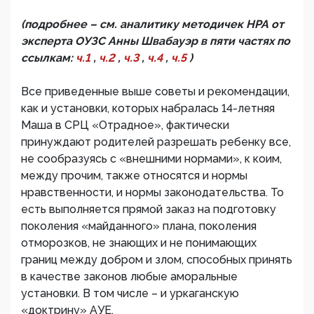
(подробнее – см. аналитику методичек НРА от
эксперта ОУЗС Анны Швабауэр в пяти частях по
ссылкам:
ч.1
,
ч.2
,
ч.3
,
ч.4
,
ч.5
)
Все приведенные выше советы и рекомендации,
как и установки, которых набралась 14-летняя
Маша в СРЦ «Отрадное», фактически
принуждают родителей разрешать ребенку все,
не сообразуясь с «внешними нормами», к коим,
между прочим, также относятся и нормы
нравственности, и нормы законодательства. То
есть выполняется прямой заказ на подготовку
поколения «майданного» плана, поколения
отморозков, не знающих и не понимающих
границ между добром и злом, способных принять
в качестве законов любые аморальные
установки. В том числе – и уркаганскую
«доктрину» АУЕ.