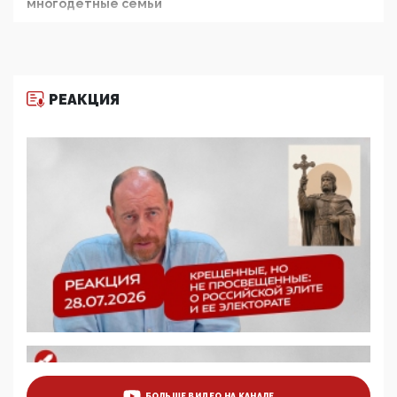
многодетные семьи
05:00, 13 Июня 2026
Разбор учебника Обществознания под редакцией
Медведева: суверенитет, традиционные ценности
и немного двоемыслия
РЕАКЦИЯ
11:53, 09 Июня 2026
Прокуратура наконец увидела экстремистскую
деятельность ИИТО ЮНЕСКО в России, но
цифроглобалисты продолжают определять
повестку в образовании
09:43, 01 Июня 2026
5G за счет здоровья граждан: Минцифры намерено
отобрать у регионов и муниципалитетов право
защищать жилые дома и социальные объекты от
ЭМИ
05:58, 26 Мая 2026
Роскомнадзор освободили от борца с
деструктивным и опасным контентом
07:39, 25 Мая 2026
Манифест против семьи и традиционных
ценностей: «Новые люди» поднимают электорат
БОЛЬШЕ ВИДЕО НА КАНАЛЕ