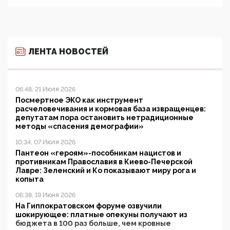
ЛЕНТА НОВОСТЕЙ
06:48, 21 Июля 2026
Посмертное ЭКО как инструмент
расчеловечивания и кормовая база извращенцев:
депутатам пора остановить нетрадиционные
методы «спасения демографии»
10:34, 07 Июля 2026
Пантеон «героям»-пособникам нацистов и
противникам Православия в Киево-Печерской
Лавре: Зеленский и Ко показывают миру рога и
копыта
06:38, 19 Июня 2026
На Гиппократовском форуме озвучили
шокирующее: платные опекуны получают из
бюджета в 100 раз больше, чем кровные