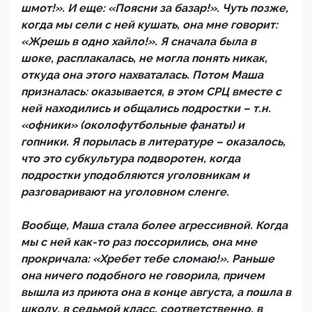
шмот!». И еще: «Поясни за базар!». Чуть позже,
когда мы сели с ней кушать, она мне говорит:
«Жрешь в одно хайло!». Я сначала была в
шоке, расплакалась, не могла понять никак,
откуда она этого нахваталась. Потом Маша
призналась: оказывается, в этом СРЦ вместе с
ней находились и общались подростки – т.н.
«офники» (околофутбольные фанаты) и
гопники. Я порылась в литературе – оказалось,
что это субкультура подворотен, когда
подростки уподобляются уголовникам и
разговаривают на уголовном сленге.
Вообще, Маша стала более агрессивной. Когда
мы с ней как-то раз поссорились, она мне
прокричала: «Хребет тебе сломаю!». Раньше
она ничего подобного не говорила, причем
вышла из приюта она в конце августа, а пошла в
школу, в седьмой класс, соответственно, в