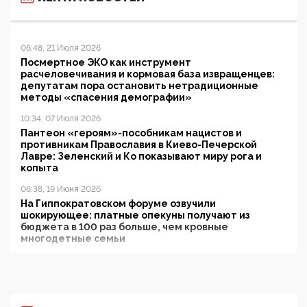
06:48, 21 Июля 2026
Посмертное ЭКО как инструмент
расчеловечивания и кормовая база извращенцев:
депутатам пора остановить нетрадиционные
методы «спасения демографии»
10:34, 07 Июля 2026
Пантеон «героям»-пособникам нацистов и
противникам Православия в Киево-Печерской
Лавре: Зеленский и Ко показывают миру рога и
копыта
06:38, 19 Июня 2026
На Гиппократовском форуме озвучили
шокирующее: платные опекуны получают из
бюджета в 100 раз больше, чем кровные
многодетные семьи
05:00, 13 Июня 2026
Разбор учебника Обществознания под редакцией
Медведева: суверенитет, традиционные ценности
и немного двоемыслия