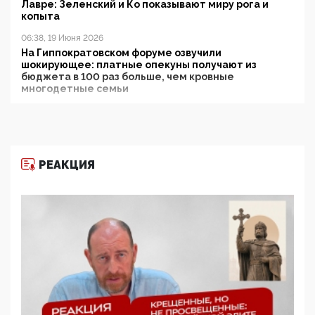
Лавре: Зеленский и Ко показывают миру рога и
копыта
06:38, 19 Июня 2026
На Гиппократовском форуме озвучили
шокирующее: платные опекуны получают из
бюджета в 100 раз больше, чем кровные
многодетные семьи
05:00, 13 Июня 2026
Разбор учебника Обществознания под редакцией
Медведева: суверенитет, традиционные ценности
и немного двоемыслия
РЕАКЦИЯ
11:53, 09 Июня 2026
Прокуратура наконец увидела экстремистскую
деятельность ИИТО ЮНЕСКО в России, но
цифроглобалисты продолжают определять
повестку в образовании
09:43, 01 Июня 2026
5G за счет здоровья граждан: Минцифры намерено
отобрать у регионов и муниципалитетов право
защищать жилые дома и социальные объекты от
ЭМИ