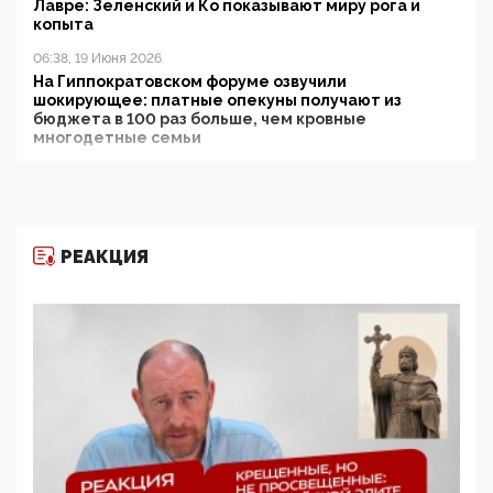
Лавре: Зеленский и Ко показывают миру рога и
копыта
06:38, 19 Июня 2026
На Гиппократовском форуме озвучили
шокирующее: платные опекуны получают из
бюджета в 100 раз больше, чем кровные
многодетные семьи
05:00, 13 Июня 2026
Разбор учебника Обществознания под редакцией
Медведева: суверенитет, традиционные ценности
и немного двоемыслия
РЕАКЦИЯ
11:53, 09 Июня 2026
Прокуратура наконец увидела экстремистскую
деятельность ИИТО ЮНЕСКО в России, но
цифроглобалисты продолжают определять
повестку в образовании
09:43, 01 Июня 2026
5G за счет здоровья граждан: Минцифры намерено
отобрать у регионов и муниципалитетов право
защищать жилые дома и социальные объекты от
ЭМИ