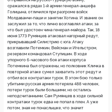
сражался в рядах 1-й армии генерал-аншефа
Голицына, отличился при разгроме войск
Молдаванчи-паши и занятии Хотина. И звание он
заслужил за то, что лично возглавлял атаки, за
что был удостоен чина генерал-майора. Так, 18
июня 1773 Румянцев атаковал нагорный редут,
прикрывавший Силистрию с юга. Атаку
возглавили Потемкин, Вейсман и Игельстром,
резервом командовал Ступишин. В ходе
упорного 6-часового боя атаки корпуса
Потемкина был отражены, но полковник Кличка в
повторной атаке сумел захватить этот редут и
отбил все контратаки турок. В этом бою только
убитыми русская армия потеряла 488 человек,
потери турок были большими, но остались
неподсчитанными. Сам Румянцев в ходе сильной
контратаки турок едва не попал в плен. А уже
потом, зная не понаслышке, что значит