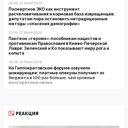
06:48, 21 Июля 2026
Посмертное ЭКО как инструмент
расчеловечивания и кормовая база извращенцев:
депутатам пора остановить нетрадиционные
методы «спасения демографии»
10:34, 07 Июля 2026
Пантеон «героям»-пособникам нацистов и
противникам Православия в Киево-Печерской
Лавре: Зеленский и Ко показывают миру рога и
копыта
06:38, 19 Июня 2026
На Гиппократовском форуме озвучили
шокирующее: платные опекуны получают из
бюджета в 100 раз больше, чем кровные
многодетные семьи
05:00, 13 Июня 2026
Разбор учебника Обществознания под редакцией
Медведева: суверенитет, традиционные ценности
и немного двоемыслия
РЕАКЦИЯ
11:53, 09 Июня 2026
Прокуратура наконец увидела экстремистскую
деятельность ИИТО ЮНЕСКО в России, но