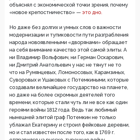
объяснял с экономической точки зрения, почему
«новое крепостничество» —
это дно.
Но даже без долгих и умных слов о важности
модернизации и тупиковости пути разграбления
народа новоявленными «дворянами» обращает
на себя внимание качество этой самой элиты. А
ни Владимир Вольфович, ни Герман Оскарович,
ни Дмитрий Анатольевич у нас не тянут не то
что на Румянцевых, Ломоносовых, Карамзиных,
Суворовых и Ушаковых с Потемкиными, которые
создавали величайшее государство на планете,
но даже на более скромных деятелей того
времени, которые стали чуть ли не все как один
героями войны 1812 года. Ведь так любимый
нынешней элитой граф Потемкин не только
ублажал Екатерину и строил фейковые деревни,
но и стал известен после того, как в 1769 г.
отправился на русско-турецкую войну,