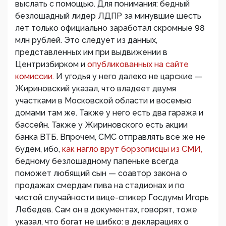
выслать с помощью. Для понимания: бедный
безлошадный лидер ЛДПР за минувшие шесть
лет только официально заработал скромные 98
млн рублей. Это следует из данных,
представленных им при выдвижении в
Центризбирком и
опубликованных на сайте
комиссии.
И угодья у него далеко не царские —
Жириновский указал, что владеет двумя
участками в Московской области и восемью
домами там же. Также у него есть два гаража и
бассейн. Также у Жириновского есть акции
банка ВТБ. Впрочем, СМС отправлять все же не
будем, ибо,
как нагло врут борзописцы из СМИ,
бедному безлошадному папеньке всегда
поможет любящий сын — соавтор закона о
продажах смердам пива на стадионах и по
чистой случайности вице-спикер Госдумы Игорь
Лебедев. Сам он в документах, говорят, тоже
указал, что богат не шибко: в декларациях о