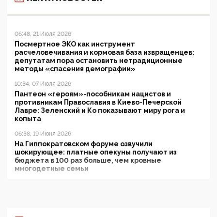
06:48, 21 Июля 2026
Посмертное ЭКО как инструмент
расчеловечивания и кормовая база извращенцев:
депутатам пора остановить нетрадиционные
методы «спасения демографии»
10:34, 07 Июля 2026
Пантеон «героям»-пособникам нацистов и
противникам Православия в Киево-Печерской
Лавре: Зеленский и Ко показывают миру рога и
копыта
06:38, 19 Июня 2026
На Гиппократовском форуме озвучили
шокирующее: платные опекуны получают из
бюджета в 100 раз больше, чем кровные
многодетные семьи
05:00, 13 Июня 2026
Разбор учебника Обществознания под редакцией
Медведева: суверенитет, традиционные ценности
и немного двоемыслия