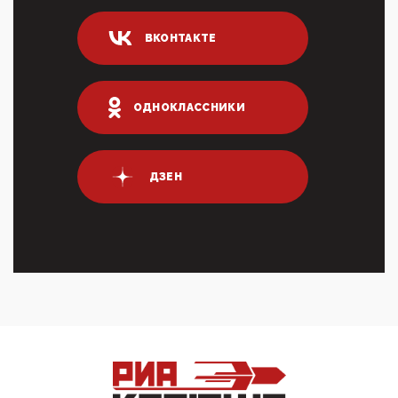
04:47, 10 Апреля 2026
ИНН для переводов по СБП это первый шаг из
ВКОНТАКТЕ
логических двухЗаполнение ИНН при любых
переводах по ...
03:35, 10 Апреля 2026
Суммарное вознаграждение менеджменту в 15
ОДНОКЛАССНИКИ
крупных банках по итогам 2025 года превысило 63
млрд руб. ...
03:01, 10 Апреля 2026
Террорист и убийца Буданов вальяжно сообщил,
ДЗЕН
что союзники просили Киев не наносить удары по
энергети...
01:54, 10 Апреля 2026
ПрезидентПутинвчера вечером обьявил
Пасхальное перемирие с 16 часов субботы до конца
дня Воскресен...
01:09, 10 Апреля 2026
Цифроконцлагерь работает только на
входМошенники активно пользуются аккаунтами на
Госуслугах уме...
12:01, 10 Апреля 2026