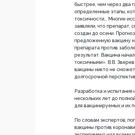
быстрее, чем через два 
определенные этапы, кот
токсичности... Многие и
заявляли, что препарат,
создан до осени. Прогно
предложенную вакцину н
препарата против заболе
результат. Вакцина начал
токсичными». В.В. Звере
вакцины никто не сможет
долгосрочной перспектив
Разработка и испытания 
нескольких лет до полно
для вакцинируемых и их 
По словам экспертов, по
вакцины против коронави
эксперимент над всеми г