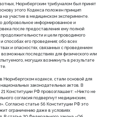
вотных, Нюрнбергским трибуналом был принят
основу этого Кодекса положен принцип
 на участие в медицинском эксперименте.
мо добровольное информированное и
овека после предоставления ему полной
, продолжительности и цели проводимого
 и способах его проведения; обо всех
вах и опасностях, связанных с проведением
ц, возможных последствиях для физического или
спытуемого, могущих возникнуть в результате
те.
в Нюрнбергском кодексе, стали основой для
национальных законодательных актов. В
и 21 Конституции РФ провозглашает: «Никто не
ьного согласия подвергнут медицинским,
». Согласно статье 56 Конституции РФ это
жит ограничению даже в условиях
. В статье 20 Федерального закона «Об