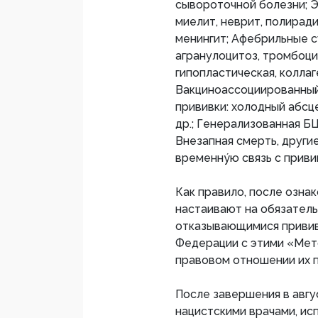
сывороточной болезни; Э
миелит, неврит, полирад
менингит; Афебрильные с
агранулоцитоз, тромбоци
гипопластическая, коллаг
Вакциноассоциированны
прививки: холодный абсц
др.; Генерализованная Б
Внезапная смерть, други
временнýю связь с приви
Как правило, после озна
настаивают на обязатель
отказывающимися привив
Федерации с этими «Мето
правовом отношении их 
После завершения в авгу
нацистскими врачами, ис