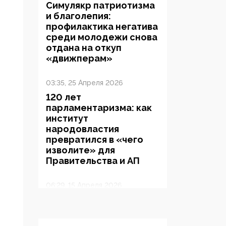
Симулякр патриотизма
и благолепия:
профилактика негатива
среди молодежи снова
отдана на откуп
«движперам»
03:35, 25 Апреля 2026
120 лет
парламентаризма: как
институт
народовластия
превратился в «чего
изволите» для
Правительства и АП
06:29, 15 Апреля 2026
Социальный фонд
России – пионер
жесткого внедрения