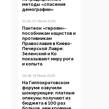
методы «спасения
демографии»
10:34, 07 Июля 2026
Пантеон «героям»-
пособникам нацистов и
противникам
Православия в Киево-
Печерской Лавре:
Зеленский и Ко
показывают миру рога
и копыта
06:38, 19 Июня 2026
На Гиппократовском
форуме озвучили
шокирующее: платные
опекуны получают из
бюджета в 100 раз
больше, чем кровные