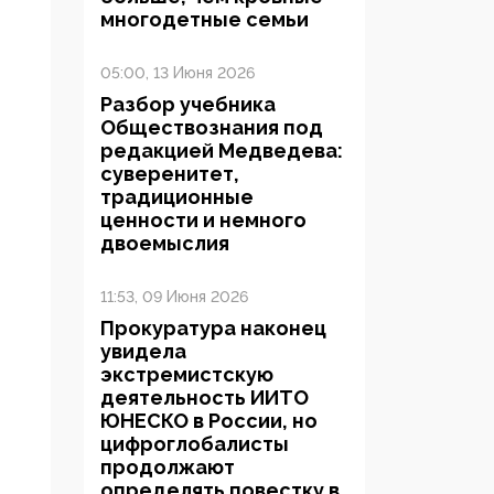
многодетные семьи
05:00, 13 Июня 2026
Разбор учебника
Обществознания под
редакцией Медведева:
суверенитет,
традиционные
ценности и немного
двоемыслия
11:53, 09 Июня 2026
Прокуратура наконец
увидела
экстремистскую
деятельность ИИТО
ЮНЕСКО в России, но
цифроглобалисты
продолжают
определять повестку в