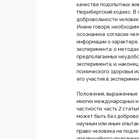
качестве подопытных жи
Нюрнбергский кодекс. В 
добровольности человека
Иначе говоря, необходи
осознанное согласие чел
информации о характере
эксперимента; о методах
предполагаемых неудобст
эксперимента, и, наконе
психического здоровья и
его участия в эксперимен
Положения, выраженные 
многих международных и 
частности, часть 2 стать
может быть без добровол
научным или иным опытам
право человека не подле
чрезвычайного положения