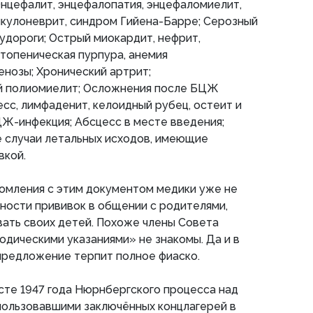
нцефалит, энцефалопатия, энцефаломиелит,
икулоневрит, синдром Гийена-Барре; Серозный
удороги; Острый миокардит, нефрит,
топеническая пурпура, анемия
енозы; Хронический артрит;
й полиомиелит; Осложнения после БЦЖ
есс, лимфаденит, келоидный рубец, остеит и
ЦЖ-инфекция; Абсцесс в месте введения;
е случаи летальных исходов, имеющие
вкой.
комления с этим документом медики уже не
ности прививок в общении с родителями,
ать своих детей. Похоже члены Совета
дическими указаниями» не знакомы. Да и в
предложение терпит полное фиаско.
сте 1947 года Нюрнбергского процесса над
пользовавшими заключённых концлагерей в