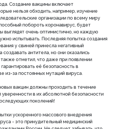
года. Создание вакцины включает
орые нельзя обходить, например, изучение
сследовательские организации по всему миру
 способный побороть коронавирус, будет
зы выглядят очень оптимистично, но каждую
ужно испытывать. Последняя попытка создания
вания у свиней принесла негативный
а создавать антитела, но они оказались
в также отметил, что даже при появлении
 гарантировать её безопасность в
е из-за постоянных мутаций вируса.
новых вакцин должны проходить в течение
й уверенности в их абсолютной безопасности
последующих поколений!
пытки ускоренного массового внедрения
руса - это принудительный медицинский
ражданами России. Не следует забывать, что