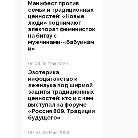
Манифест против
семьи и традиционных
ценностей: «Новые
люди» поднимают
электорат феминисток
на битву с
мужчинами-«бабуинам
и»
05:08, 15 Мая 2026
Эзотерика,
инфоцыганство и
лженаука под ширмой
защиты традиционных
ценностей: кто и с чем
выступал на форуме
«Россия 809. Традиции
будущего»
09:40, 06 Мая 2026