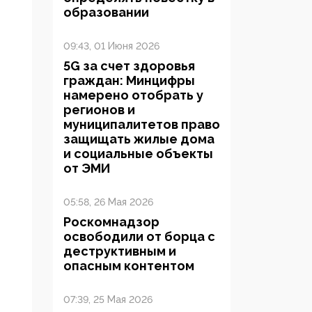
образовании
09:43, 01 Июня 2026
5G за счет здоровья
граждан: Минцифры
намерено отобрать у
регионов и
муниципалитетов право
защищать жилые дома
и социальные объекты
от ЭМИ
05:58, 26 Мая 2026
Роскомнадзор
освободили от борца с
деструктивным и
опасным контентом
07:39, 25 Мая 2026