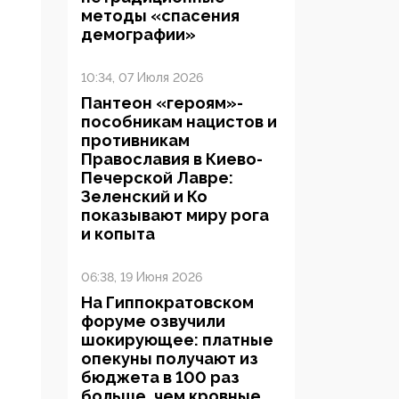
методы «спасения
демографии»
10:34, 07 Июля 2026
Пантеон «героям»-
пособникам нацистов и
противникам
Православия в Киево-
Печерской Лавре:
Зеленский и Ко
показывают миру рога
и копыта
06:38, 19 Июня 2026
На Гиппократовском
форуме озвучили
шокирующее: платные
опекуны получают из
бюджета в 100 раз
больше, чем кровные