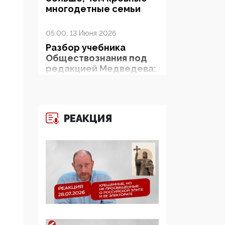
многодетные семьи
05:00, 13 Июня 2026
Разбор учебника
Обществознания под
редакцией Медведева:
суверенитет,
традиционные
ценности и немного
двоемыслия
РЕАКЦИЯ
11:53, 09 Июня 2026
Прокуратура наконец
увидела
экстремистскую
деятельность ИИТО
ЮНЕСКО в России, но
цифроглобалисты
продолжают
определять повестку в