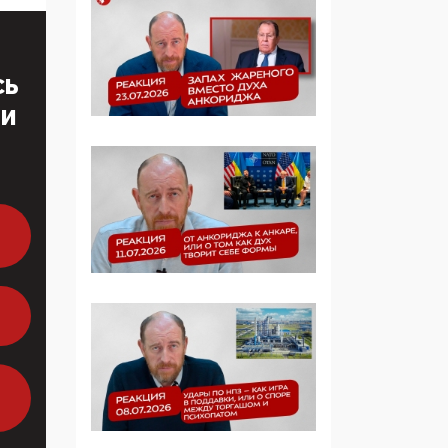
образовании
09:43, 01 Июня 2026
СЬ
5G за счет здоровья
ТИ
граждан: Минцифры
намерено отобрать у
регионов и
муниципалитетов право
защищать жилые дома
и социальные объекты
от ЭМИ
05:58, 26 Мая 2026
Роскомнадзор
освободили от борца с
деструктивным и
опасным контентом
07:39, 25 Мая 2026