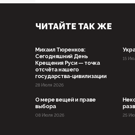
ЧИТАЙТЕ ТАК ЖЕ
Михаил Тюренков:
Укра
Сегодняшний День
15 Ию
Крещения Руси — точка
отсчёта нашего
государства-цивилизации
28 Июля 2026
О мере вещей и праве
Нек
выбора
раз
08 Июля 2026
25 Ию