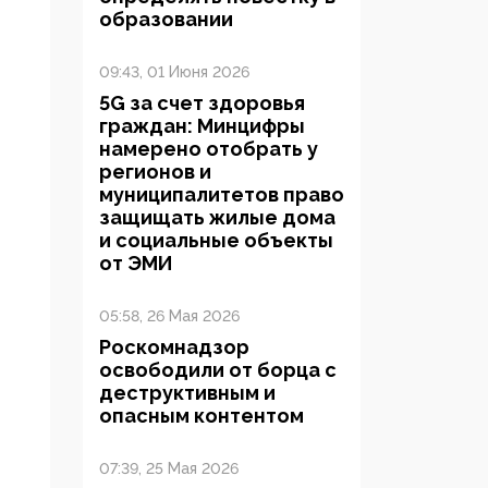
образовании
09:43, 01 Июня 2026
5G за счет здоровья
граждан: Минцифры
намерено отобрать у
регионов и
муниципалитетов право
защищать жилые дома
и социальные объекты
от ЭМИ
05:58, 26 Мая 2026
Роскомнадзор
освободили от борца с
деструктивным и
опасным контентом
07:39, 25 Мая 2026