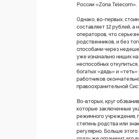
России «Zona Telecom».
Однако, во-первых, стои
составляет 12 рублей, а н
операторов, что серьезн
родственников, и без то
способами через недеше
уже изначально нищих на
неспособных откупиться,
богатых «дядь» и «теть»
работников окончательн
правоохранительной Сис
Во-вторых, круг обзвани
которые заключенные ука
режимного учреждения, 
степень родства или знак
регулярно. Больше этого 
сразу же ограничит его 