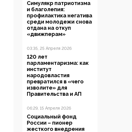
Симулякр патриотизма
и благолепия:
профилактика негатива
среди молодежи снова
отдана на откуп
«движперам»
03:35, 25 Апреля 2026
120 лет
парламентаризма: как
институт
народовластия
превратился в «чего
изволите» для
Правительства и АП
06:29, 15 Апреля 2026
Социальный фонд
России – пионер
жесткого внедрения