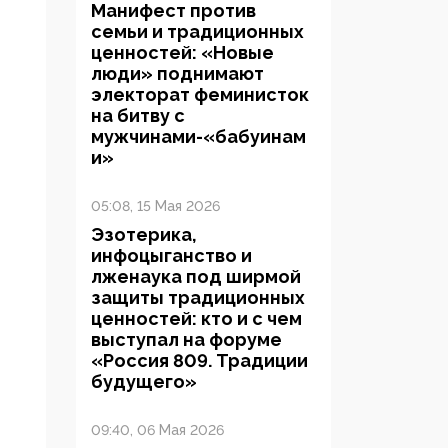
Манифест против
семьи и традиционных
ценностей: «Новые
люди» поднимают
электорат феминисток
на битву с
мужчинами-«бабуинам
и»
05:08, 15 Мая 2026
Эзотерика,
инфоцыганство и
лженаука под ширмой
защиты традиционных
ценностей: кто и с чем
выступал на форуме
«Россия 809. Традиции
будущего»
09:40, 06 Мая 2026