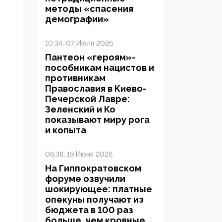
методы «спасения
демографии»
10:34, 07 Июля 2026
Пантеон «героям»-
пособникам нацистов и
противникам
Православия в Киево-
Печерской Лавре:
Зеленский и Ко
показывают миру рога
и копыта
06:38, 19 Июня 2026
На Гиппократовском
форуме озвучили
шокирующее: платные
опекуны получают из
бюджета в 100 раз
больше, чем кровные