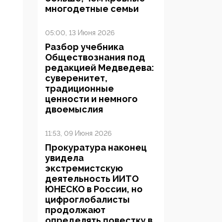
многодетные семьи
05:00, 13 Июня 2026
Разбор учебника
Обществознания под
редакцией Медведева:
суверенитет,
традиционные
ценности и немного
двоемыслия
11:53, 09 Июня 2026
Прокуратура наконец
увидела
экстремистскую
деятельность ИИТО
ЮНЕСКО в России, но
цифроглобалисты
продолжают
определять повестку в