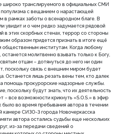
не широко транслируемого в официальных СМИ
 популизма с вещанием о нарастающей
 в рамках заботы о всенародном благе. В
 ли увидит и о чем редко задумается рядовой
й в этих скорбных стенах, террор со стороны
аким образом придется признать в итоге ещё
 общественным институтам. Когда любому
 останется молитвенно взывать только к Богу,
святым отцам – дотянуться до него ни один
, поскольку связь с внешним миром будет
а. Останется лишь резать вены тем, кто далек
 на помощь прокурорские надзорные службы.
ие, поскольку будут знать, что их деятельность
т – все возможности крикнуть «S.O.S.» в эфир
к было во время пребывания автора в течении
ой камере СИЗО-3 города Новочеркасска
амяти автора остались судьбы еще нескольких
руг, из-за передачи сведений о
шении которых со стороны местных