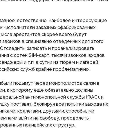
 главное, естественно, наиболее интересующие
ы-исполнители заказных сфабрикованных
 числа арестантов скорее всего будут
 звонков в специально отведенных для этого
 Отследить, записать и проанализировать
ия с сотен SIM-карт, тысячи звонков, входов
сенджеры и т.п. в сутки из тюрем и лагерей
ссийских служб крайне проблематично.
ибыли подымут через монополистов связи в
и, к которому еще обязательно должны
деральной антимонопольной службы (ФАС), и
ушку поставят, блокируя все попытки выхода их
никами, коллегами, друзьями, способными
темпами выйти на свободу, преодолеть
рованных полицейских структур.