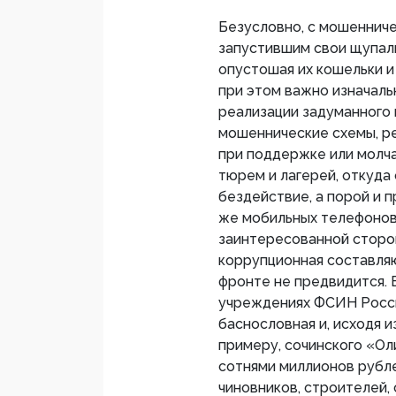
Безусловно, с мошенниче
запустившим свои щупал
опустошая их кошельки и
при этом важно изначаль
реализации задуманного 
мошеннические схемы, р
при поддержке или молч
тюрем и лагерей, откуда
бездействие, а порой и 
же мобильных телефонов
заинтересованной сторон
коррупционная составляю
фронте не предвидится. 
учреждениях ФСИН Росси
баснословная и, исходя 
примеру, сочинского «О
сотнями миллионов рубле
чиновников, строителей, 