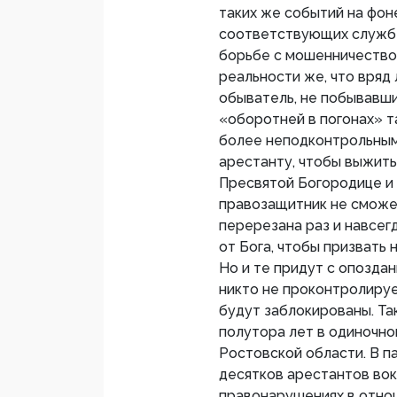
таких же событий на фо
соответствующих служб
борьбе с мошенничеством
реальности же, что вряд
обыватель, не побывавши
«оборотней в погонах» т
более неподконтрольным
арестанту, чтобы выжить,
Пресвятой Богородице и 
правозащитник не сможет
перерезана раз и навсегд
от Бога, чтобы призвать
Но и те придут с опоздан
никто не проконтролируе
будут заблокированы. Та
полутора лет в одиночн
Ростовской области. В п
десятков арестантов вок
правонарушениях в отно