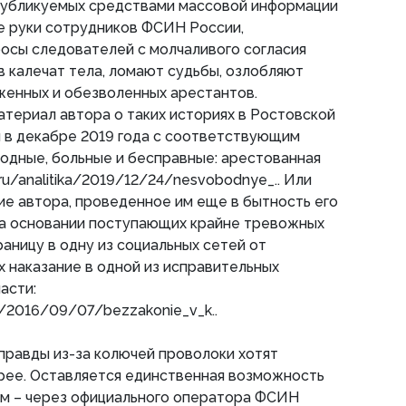
 публикуемых средствами массовой информации
е руки сотрудников ФСИН России,
осы следователей с молчаливого согласия
 калечат тела, ломают судьбы, озлобляют
женных и обезволенных арестантов.
териал автора о таких историях в Ростовской
 в декабре 2019 года с соответствующим
одные, больные и бесправные: арестованная
e.ru/analitika/2019/12/24/nesvobodnye_.. Или
ие автора, проведенное им еще в бытность его
 на основании поступающих крайне тревожных
аницу в одну из социальных сетей от
 наказание в одной из исправительных
асти:
rl/2016/09/07/bezzakonie_v_k..
 правды из-за колючей проволоки хотят
рее. Оставляется единственная возможность
м – через официального оператора ФСИН