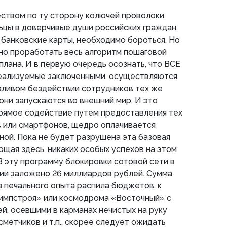
ством по ту сторону колючей проволоки,
ьцы в доверчивые души российских граждан,
 банковские карты, необходимо бороться. Но
но проработать весь алгоритм пошаговой
плана. И в первую очередь осознать, что ВСЕ
еализуемые заключенными, осуществляются
аливом бездействии сотрудников тех же
 они запускаются во внешний мир. И это
прямое содействие путем предоставления тех
 или смартфонов, щедро оплачивается
ой. Пока не будет разрушена эта базовая
щая здесь, никаких особых успехов на этом
В эту программу блокировки сотовой сети в
и заложено 26 миллиардов рублей. Сумма
из печального опыта распила бюджетов, к
лимпстроя» или космодрома «Восточный» с
й, осевшими в карманах нечистых на руку
сметчиков и т.п., скорее следует ожидать