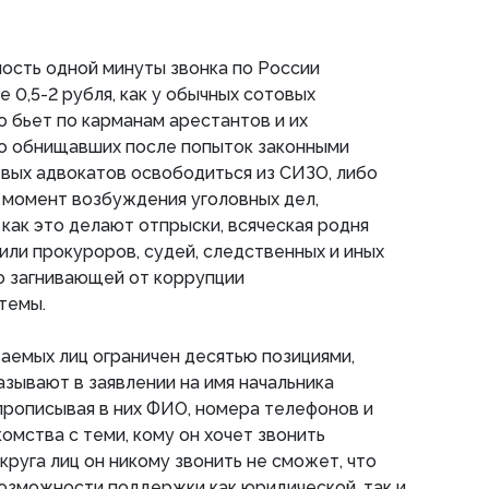
мость одной минуты звонка по России
е 0,5-2 рубля, как у обычных сотовых
о бьет по карманам арестантов и их
го обнищавших после попыток законными
вых адвокатов освободиться из СИЗО, либо
 момент возбуждения уголовных дел,
 как это делают отпрыски, всяческая родня
 или прокуроров, судей, следственных и иных
о загнивающей от коррупции
темы.
ваемых лиц ограничен десятью позициями,
зывают в заявлении на имя начальника
прописывая в них ФИО, номера телефонов и
омства с теми, кому он хочет звонить
круга лиц он никому звонить не сможет, что
возможности поддержки как юридической, так и