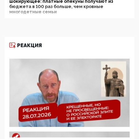
шокирующее: платные опекуны получают из
бюджета в 100 раз больше, чем кровные
многодетные семьи
05:00, 13 Июня 2026
Разбор учебника Обществознания под редакцией
Медведева: суверенитет, традиционные ценности
и немного двоемыслия
РЕАКЦИЯ
11:53, 09 Июня 2026
Прокуратура наконец увидела экстремистскую
деятельность ИИТО ЮНЕСКО в России, но
цифроглобалисты продолжают определять
повестку в образовании
09:43, 01 Июня 2026
5G за счет здоровья граждан: Минцифры намерено
отобрать у регионов и муниципалитетов право
защищать жилые дома и социальные объекты от
ЭМИ
05:58, 26 Мая 2026
Роскомнадзор освободили от борца с
деструктивным и опасным контентом
07:39, 25 Мая 2026