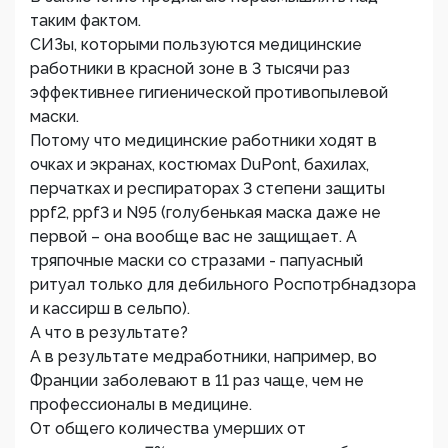
таким фактом.
СИЗы, которыми пользуются медицинские
работники в красной зоне в 3 тысячи раз
эффективнее гигиенической противопылевой
маски.
Потому что медицинские работники ходят в
очках и экранах, костюмах DuPont, бахилах,
перчатках и респираторах 3 степени защиты
ppf2, ppf3 и N95 (голубенькая маска даже не
первой – она вообще вас не защищает. А
тряпочные маски со стразами - папуасный
ритуал только для дебильного Роспотрбнадзора
и кассирш в сельпо).
А что в результате?
А в результате медработники, например, во
Франции заболевают в 11 раз чаще, чем не
профессионалы в медицине.
От общего количества умерших от