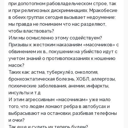
при допотопном рабовладельческом строе, так
и при религиозных дискриминациях. Мракобесие
в обеих группах сегодня вызывает недоумение:
мы правда не понимаем что нас разделяют,
чтобы властвовать?
Или мы осмысленно этому содействуем?
Призывы к жестоким наказаниям «масочников» с
обвинением их в… покушении на убийство идут с
учетом знаний о противопоказаниях к ношению
масок?
Таких как: астма, туберкулёз, онкология,
бронхоэктатическая болезнь, ХОБЛ, аллергозы,
психические заболевания, анемии, инфаркты,
инсульты и т.д
И этим агрессивным «масочникам» уже мало
того, что людям ломают ребра в автобусах и
выбрасывают на остановки, разбивая телефоны
и очки?
Так еще и судить их теперь будем?