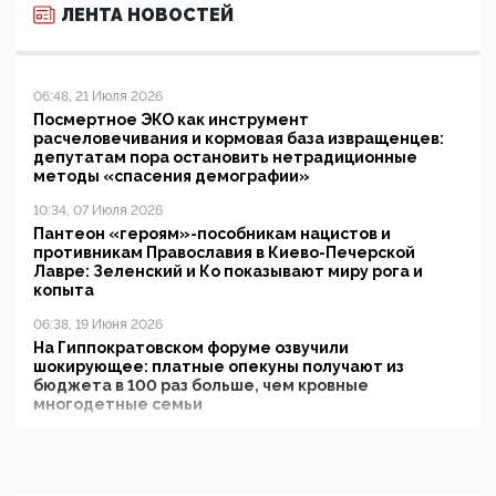
ЛЕНТА НОВОСТЕЙ
06:48, 21 Июля 2026
Посмертное ЭКО как инструмент
расчеловечивания и кормовая база извращенцев:
депутатам пора остановить нетрадиционные
методы «спасения демографии»
10:34, 07 Июля 2026
Пантеон «героям»-пособникам нацистов и
противникам Православия в Киево-Печерской
Лавре: Зеленский и Ко показывают миру рога и
копыта
06:38, 19 Июня 2026
На Гиппократовском форуме озвучили
шокирующее: платные опекуны получают из
бюджета в 100 раз больше, чем кровные
многодетные семьи
05:00, 13 Июня 2026
Разбор учебника Обществознания под редакцией
Медведева: суверенитет, традиционные ценности