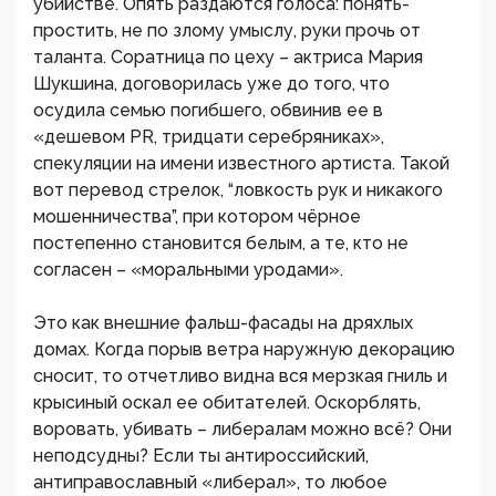
убийстве. Опять раздаются голоса: понять-
простить, не по злому умыслу, руки прочь от
таланта. Соратница по цеху – актриса Мария
Шукшина, договорилась уже до того, что
осудила семью погибшего, обвинив ее в
«дешевом PR, тридцати серебряниках»,
спекуляции на имени известного артиста. Такой
вот перевод стрелок, “ловкость рук и никакого
мошенничества”, при котором чёрное
постепенно становится белым, а те, кто не
согласен – «моральными уродами».
Это как внешние фальш-фасады на дряхлых
домах. Когда порыв ветра наружную декорацию
сносит, то отчетливо видна вся мерзкая гниль и
крысиный оскал ее обитателей. Оскорблять,
воровать, убивать – либералам можно всё? Они
неподсудны? Если ты антироссийский,
антиправославный «либерал», то любое