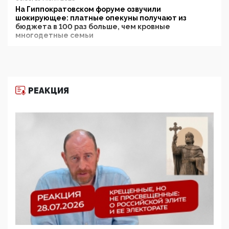
На Гиппократовском форуме озвучили
шокирующее: платные опекуны получают из
бюджета в 100 раз больше, чем кровные
многодетные семьи
05:00, 13 Июня 2026
Разбор учебника Обществознания под редакцией
Медведева: суверенитет, традиционные ценности
и немного двоемыслия
РЕАКЦИЯ
11:53, 09 Июня 2026
Прокуратура наконец увидела экстремистскую
деятельность ИИТО ЮНЕСКО в России, но
цифроглобалисты продолжают определять
повестку в образовании
09:43, 01 Июня 2026
5G за счет здоровья граждан: Минцифры намерено
отобрать у регионов и муниципалитетов право
защищать жилые дома и социальные объекты от
ЭМИ
05:58, 26 Мая 2026
Роскомнадзор освободили от борца с
деструктивным и опасным контентом