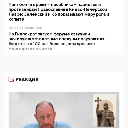
Пантеон «героям»-пособникам нацистов и
противникам Православия в Киево-Печерской
Лавре: Зеленский и Ко показывают миру рога и
копыта
06:38, 19 Июня 2026
На Гиппократовском форуме озвучили
шокирующее: платные опекуны получают из
бюджета в 100 раз больше, чем кровные
многодетные семьи
05:00, 13 Июня 2026
Разбор учебника Обществознания под редакцией
Медведева: суверенитет, традиционные ценности
и немного двоемыслия
РЕАКЦИЯ
11:53, 09 Июня 2026
Прокуратура наконец увидела экстремистскую
деятельность ИИТО ЮНЕСКО в России, но
цифроглобалисты продолжают определять
повестку в образовании
09:43, 01 Июня 2026
5G за счет здоровья граждан: Минцифры намерено
отобрать у регионов и муниципалитетов право
защищать жилые дома и социальные объекты от