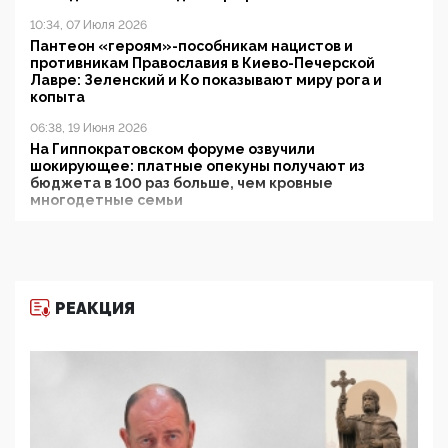
10:34, 07 Июля 2026
Пантеон «героям»-пособникам нацистов и
противникам Православия в Киево-Печерской
Лавре: Зеленский и Ко показывают миру рога и
копыта
06:38, 19 Июня 2026
На Гиппократовском форуме озвучили
шокирующее: платные опекуны получают из
бюджета в 100 раз больше, чем кровные
многодетные семьи
05:00, 13 Июня 2026
Разбор учебника Обществознания под редакцией
Медведева: суверенитет, традиционные ценности
и немного двоемыслия
РЕАКЦИЯ
11:53, 09 Июня 2026
Прокуратура наконец увидела экстремистскую
деятельность ИИТО ЮНЕСКО в России, но
цифроглобалисты продолжают определять
повестку в образовании
09:43, 01 Июня 2026
5G за счет здоровья граждан: Минцифры намерено